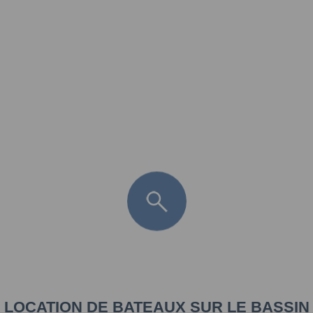
FR
LÈGE CAP-FERRET
ARÈS
ANDERNOS LES BAINS
ARCACHON
LA TESTE DE BUCH
GUJAN MESTRAS
LOCATION DE BATEAUX SUR LE BASSIN