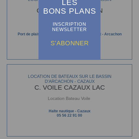
LES
D'ARCACHON - ARCACHON
BONS PLANS
C. VOILE ARCACHON
Location Bateau Voile
INSCRIPTION
NEWSLETTER
Port de plaisance, centre nautique Pierre Mallet - Arcachon
05 56 83 05 92
S'ABONNER
LOCATION DE BATEAUX SUR LE BASSIN
D'ARCACHON - CAZAUX
C. VOILE CAZAUX LAC
Location Bateau Voile
Halte nautique - Cazaux
05 56 22 91 00