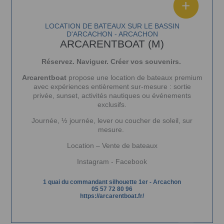
LOCATION DE BATEAUX SUR LE BASSIN
D'ARCACHON - ARCACHON
ARCARENTBOAT (M)
Réservez. Naviguer. Créer vos souvenirs.
Arcarentboat
propose une location de bateaux premium
avec expériences entièrement sur-mesure : sortie
privée, sunset, activités nautiques ou événements
exclusifs.
Journée, ½ journée, lever ou coucher de soleil, sur
mesure.
Location – Vente de bateaux
Instagram
-
Facebook
1 quai du commandant silhouette 1er
-
Arcachon
05 57 72 80 96
https://arcarentboat.fr/