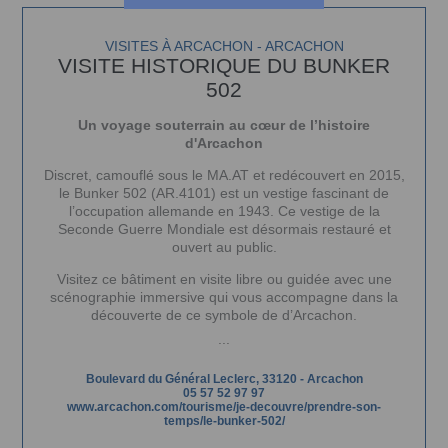
VISITES À ARCACHON - ARCACHON
VISITE HISTORIQUE DU BUNKER
502
Un voyage souterrain au cœur de l’histoire
d'Arcachon
Discret, camouflé sous le MA.AT et redécouvert en 2015,
le Bunker 502 (AR.4101) est un vestige fascinant de
l’occupation allemande en 1943. Ce vestige de la
Seconde Guerre Mondiale est désormais restauré et
ouvert au public.
Visitez ce bâtiment en visite libre ou guidée avec une
scénographie immersive qui vous accompagne dans la
découverte de ce symbole de d’Arcachon.
...
Boulevard du Général Leclerc, 33120 - Arcachon
05 57 52 97 97
www.arcachon.com/tourisme/je-decouvre/prendre-son-
temps/le-bunker-502/