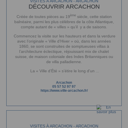
VISITES À ARCACHON - ARCACHON
DÉCOUVRIR ARCACHON
ème
Créée de toutes pièces au 19
siècle, cette station
balnéaire, parmi les plus célèbres de la côte Atlantique,
compte autant de « villes » qu’il y a de saisons.
Commencez la visite sur les hauteurs et dans la verdure
avec l’originale « Ville d’Hiver » où, dans les années
1860, se sont construites de somptueuses villas à
l’architecture éclectique, réjouissant mix de chalet
suisse, de maison coloniale des Indes Britanniques ou
de villa palladienne.
La « Ville d’Été » s’étire le long d’un ...
Arcachon
05 57 52 97 97
https://www.ville-arcachon.fr/
VISITES À ARCACHON - ARCACHON