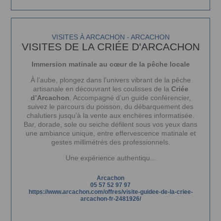
VISITES À ARCACHON - ARCACHON
VISITES DE LA CRIÉE D'ARCACHON
Immersion matinale au cœur de la pêche locale
À l’aube, plongez dans l’univers vibrant de la pêche
artisanale en découvrant les coulisses de la
Criée
d’Arcachon
. Accompagné d’un guide conférencier,
suivez le parcours du poisson, du débarquement des
chalutiers jusqu’à la vente aux enchères informatisée.
Bar, dorade, sole ou seiche défilent sous vos yeux dans
une ambiance unique, entre effervescence matinale et
gestes millimétrés des professionnels.
Une expérience authentiqu...
Arcachon
05 57 52 97 97
https://www.arcachon.com/offres/visite-guidee-de-la-criee-
arcachon-fr-2481926/