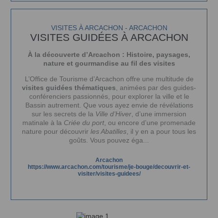
VISITES À ARCACHON - ARCACHON
VISITES GUIDÉES À ARCACHON
À la découverte d’Arcachon : Histoire, paysages,
nature et gourmandise au fil des visites
L’Office de Tourisme d’Arcachon offre une multitude de
visites guidées thématiques
, animées par des guides-
conférenciers passionnés, pour explorer la ville et le
Bassin autrement. Que vous ayez envie de révélations
sur les secrets de la
Ville d’Hiver
, d’une immersion
matinale à la
Criée du port
, ou encore d’une promenade
nature pour découvrir
les Abatilles
, il y en a pour tous les
goûts. Vous pouvez éga...
Arcachon
https://www.arcachon.com/tourisme/je-bouge/decouvrir-et-
visiter/visites-guidees/