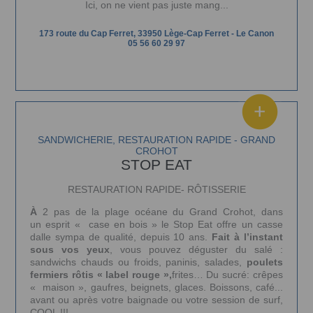
Ici, on ne vient pas juste mang...
173 route du Cap Ferret, 33950 Lège-Cap Ferret
-
Le Canon
05 56 60 29 97
SANDWICHERIE, RESTAURATION RAPIDE - GRAND
CROHOT
STOP EAT
RESTAURATION RAPIDE- RÔTISSERIE
À
2 pas de la plage océane du Grand Crohot, dans
un esprit « case en bois » le Stop Eat offre un casse
dalle sympa de qualité, depuis 10 ans.
Fait à l’instant
sous vos
yeux
, vous pouvez déguster du salé :
sandwichs chauds ou froids, paninis, salades,
poulets
fermiers rôtis « label rouge »,
frites… Du sucré: crêpes
« maison », gaufres, beignets, glaces. Boissons, café...
avant ou après votre baignade ou votre session de surf,
COOL !!!