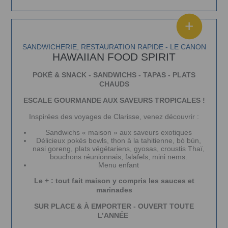
SANDWICHERIE, RESTAURATION RAPIDE - LE CANON
HAWAIIAN FOOD SPIRIT
POKÉ & SNACK -
SANDWICHS -
TAPAS -
PLATS
CHAUDS
ESCALE GOURMANDE AUX SAVEURS TROPICALES !
Inspirées des voyages de Clarisse, venez découvrir :
Sandwichs « maison » aux saveurs exotiques
Délicieux pokés bowls, thon à la tahitienne, bò bún,
nasi goreng, plats végétariens, gyosas, croustis Thaï,
bouchons réunionnais, falafels, mini nems.
Menu enfant
Le + : tout fait maison y compris les sauces et
marinades
SUR PLACE & À EMPORTER -
OUVERT TOUTE
L’ANNÉE