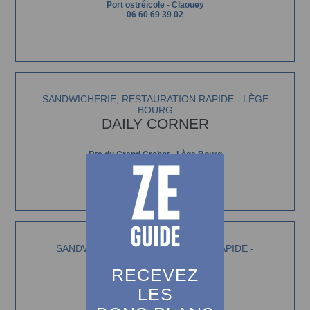
Port ostréicole - Claouey
06 60 69 39 02
SANDWICHERIE, RESTAURATION RAPIDE - LÈGE
BOURG
DAILY CORNER
Rte du Grand Crohot - Lège Bourg
05 57 17 96 34
SANDWICHERIE, RESTAURATION RAPIDE -
ARCACHON
RECEVEZ
FRUITDOM
LES