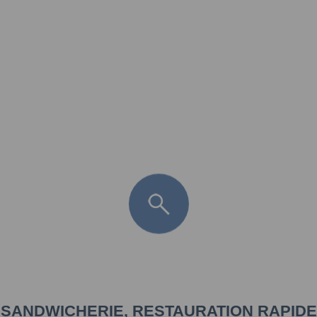
FR
LÈGE CAP-FERRET
ARÈS
ANDERNOS LES BAINS
ARCACHON
LA TESTE DE BUCH
GUJAN MESTRAS
SANDWICHERIE, RESTAURATION RAPIDE