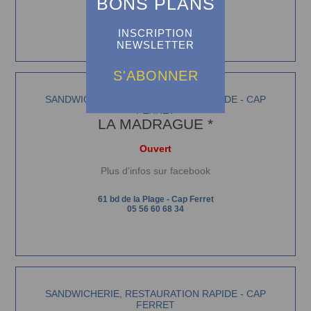
BONS PLANS
18 avenue Gambetta - Arcachon
06 81 32 25 72
INSCRIPTION
NEWSLETTER
S'ABONNER
SANDWICHERIE, RESTAURATION RAPIDE - CAP
FERRET
LA MADRAGUE *
Ouvert
Plus d'infos su
r facebook
61 bd de la Plage - Cap Ferret
05 56 60 68 34
SANDWICHERIE, RESTAURATION RAPIDE - CAP
FERRET