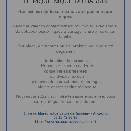
LE PIQUE NIQUE DU BASSIN
«Le meilleur du bassin dans votre panier pique-
nique»
Benoit et Valentin confectionnent pour vous, avec amour,
de délicieux pique-niques à partager entre amis ou en
famille.
Sur place, à emporter ou en livraison, vous pourrez
déguster :
- tartinables de poissons,
- légumes et viandes de leurs
conserveries préférées
- sandwichs maison
- planches de charcuteries et fromages
- bières locales et vins régionaux
Nouveauté 2022 : sur notre terrasse ensoleillée, vous
pourrez déguster nos fruits de me...
41 rue du Maréchal de Lattre de Tassigny
-
Arcachon
06 16 42 56 35
https://www.lepiqueniquedubassin.fr/