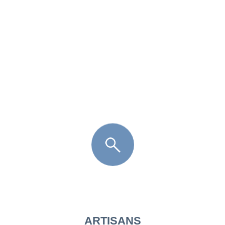
FR
LÈGE CAP-FERRET
ARÈS
ANDERNOS LES BAINS
ARCACHON
LA TESTE DE BUCH
GUJAN MESTRAS
ARTISANS