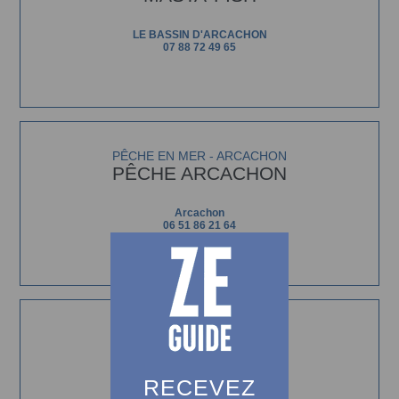
LE BASSIN D'ARCACHON
07 88 72 49 65
PÊCHE EN MER - ARCACHON
PÊCHE ARCACHON
Arcachon
06 51 86 21 64
PÊCHE EN MER - LE CANON
PÊCHE Ô THON
RECEVEZ
190 Rte du Cap Ferret - Le Canon