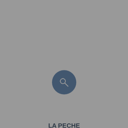
FR
LÈGE CAP-FERRET
ARÈS
ANDERNOS LES BAINS
ARCACHON
LA TESTE DE BUCH
GUJAN MESTRAS
LA PECHE