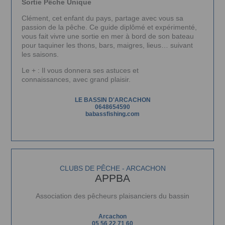
Sortie Pêche Unique
Clément, cet enfant du pays, partage avec vous sa
passion de la pêche. Ce guide diplômé et expérimenté,
vous fait vivre une sortie en mer à bord de son bateau
pour taquiner les thons, bars, maigres, lieus… suivant
les saisons.
Le + : Il vous donnera ses astuces et
connaissances, avec grand plaisir.
LE BASSIN D'ARCACHON
0648654590
babassfishing.com
CLUBS DE PÊCHE - ARCACHON
APPBA
Association des pêcheurs plaisanciers du bassin
Arcachon
05 56 22 71 60