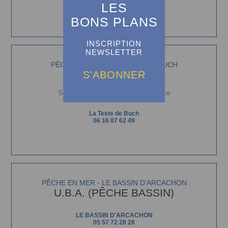
06 46 77 59 08
LES
https://pecheothon.fr/
BONS PLANS
INSCRIPTION
NEWSLETTER
PÊCHE EN MER - LA TESTE DE BUCH
THILL SÉBASTIEN
S'ABONNER
Surfcasting et pêche en eau douce
La Teste de Buch
06 16 07 62 49
PÊCHE EN MER - LE BASSIN D'ARCACHON
U.B.A. (PÊCHE BASSIN)
LE BASSIN D'ARCACHON
05 57 72 28 28