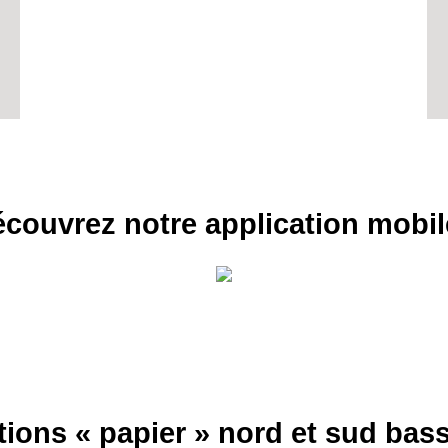
RECE
couvrez notre application mobil
LE
BONS P
INSCRIPTION 
S'ABON
tions « papier » nord et sud ba