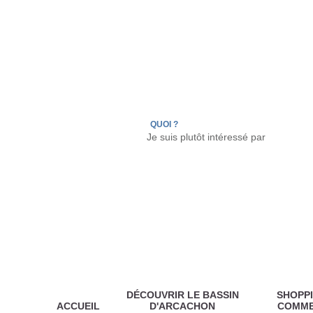
LÈGE CAP-FERRET
ARÈS
ANDERNOS LES
QUOI ?
DÉCOUVRIR LE BASSIN
SHOPPI
ACCUEIL
D'ARCACHON
COMM