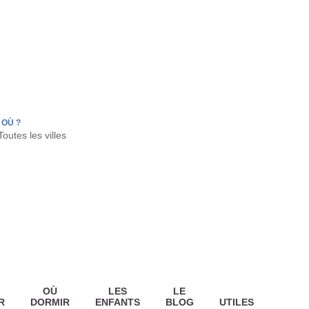
FR
HON
LA TESTE DE BUCH
GUJAN MESTRAS
OÙ ?
OÙ
LES
LE
R
DORMIR
ENFANTS
BLOG
UTILES