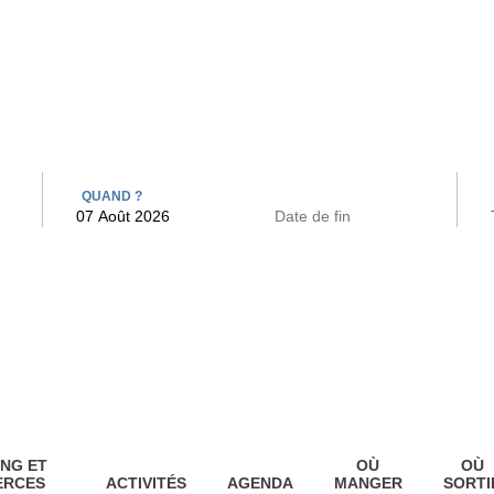
 BAINS
ARCAC
QUAND ?
NG ET
OÙ
OÙ
ERCES
ACTIVITÉS
AGENDA
MANGER
SORTI