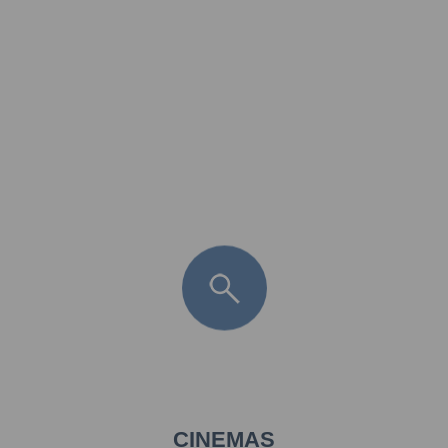
FR
LÈGE CAP-FERRET
ARÈS
ANDERNOS LES BAINS
ARCACHON
LA TESTE DE BUCH
GUJAN MESTRAS
CINEMAS