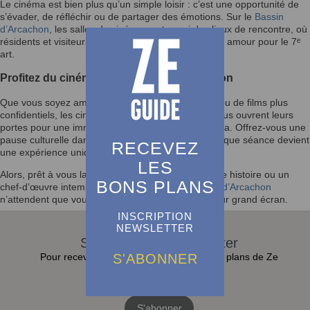
Le cinéma est bien plus qu’un simple loisir : c’est une opportunité de
s’évader, de réfléchir ou de partager des émotions. Sur le
Bassin
d’Arcachon
, les salles de cinéma sont aussi des lieux de rencontre, où
résidents et visiteurs se rassemblent autour de leur amour pour le 7ᵉ
art.
Profitez du cinéma sur le Bassin d’Arcachon
Que vous soyez amateur de grandes productions ou de films plus
confidentiels, les cinémas du
Bassin d’Arcachon
vous ouvrent leurs
portes pour une immersion dans l’univers du cinéma. Offrez-vous une
pause culturelle dans ces lieux accueillants, où chaque séance devient
RECEVEZ
une expérience unique.
LES
Alors, prêt à vous laisser emporter par une nouvelle histoire ou un
BONS PLANS
chef-d’œuvre intemporel ? Les cinémas du
Bassin d’Arcachon
n’attendent que vous pour projeter vos émotions sur grand écran.
INSCRIPTION
NEWSLETTER
S'abonner à la Newsletter
S'ABONNER
Pour recevoir toutes les actualités et bons plans de Ze
Guide dans sa boite e-mail :
S'abonner