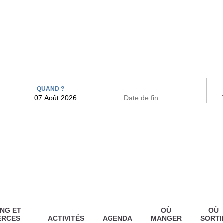
 BAINS
ARCAC
QUAND ?
NG ET
OÙ
OÙ
ERCES
ACTIVITÉS
AGENDA
MANGER
SORTI