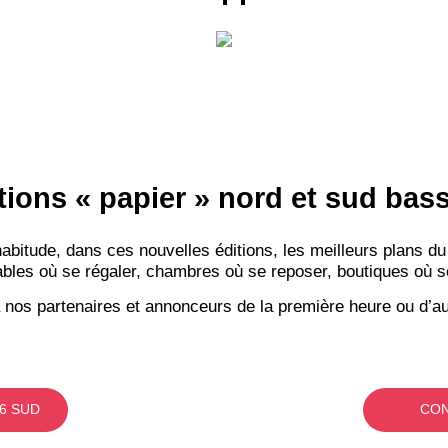
RECE
LE
tions « papier » nord et sud ba
BONS P
itude, dans ces nouvelles éditions, les meilleurs plans du
INSCRIPTION 
bles où se régaler, chambres où se reposer, boutiques où se f
 nos partenaires et annonceurs de la première heure ou d’au
S'ABON
6 SUD
CON