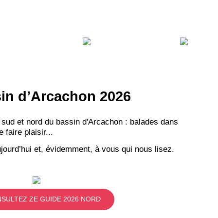
VEZ
S
ssin d’Arcachon 2026
LANS
 sud et nord du bassin d'Arcachon : balades dans
NEWSLETTER
aire plaisir...
jourd’hui et, évidemment, à vous qui nous lisez.
NER
SULTEZ ZE GUIDE 2026 NORD