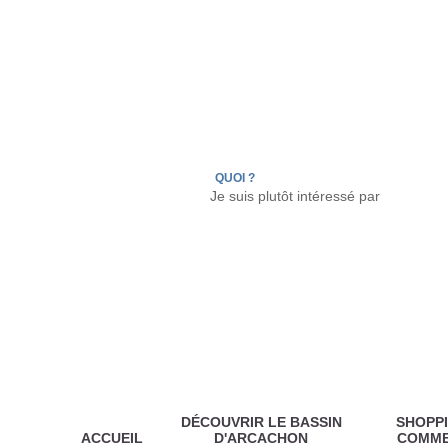
LÈGE CAP-FERRET
ARÈS
ANDERNOS LES
QUOI ?
DÉCOUVRIR LE BASSIN
SHOPPI
ACCUEIL
D'ARCACHON
COMM