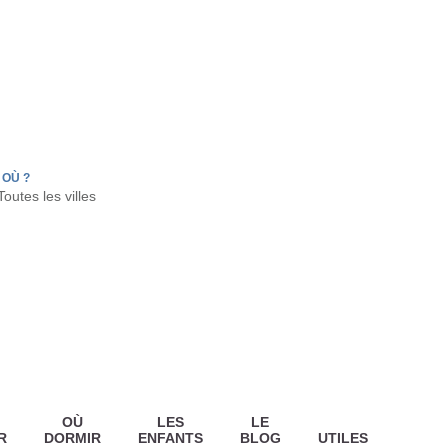
FR
HON
LA TESTE DE BUCH
GUJAN MESTRAS
OÙ ?
OÙ
LES
LE
R
DORMIR
ENFANTS
BLOG
UTILES