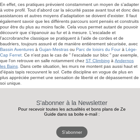
En effet, ces pratiques prévoient constamment un moyen de s'adapter
à votre profil. Tout d'abord car la sécurité passe avant tout et donc des
assistances et autres moyens d'adaptation se doivent d'exister. Il faut
également savoir que les différents parcours sont pensés et construits
pour être du plus au moins facile. Cela vous permet autant de pouvoir
découvrir que s'épanouir au fur et à mesure. L'escalade et
l'accrobranche classique se pratiquent à l'aide de cordes et de
baudriers, toujours assuré et de manière entièrement sécurisée, avec
Bassin Aventures
à
Gujan-Mestras
ou
Parc de loisirs du Four
à
Lège-
Cap Ferret
. Ce n'est pas le cas de " l'escalade sur bloc " par exemple,
que l'on retrouve en salle notamment chez
ST Climbing
à
Andernos
les Bains
.
Dans cette situation, les murs ne montent pas aussi haut et
d'épais tapis recouvrent le sol. Cette discipline en vogue de plus en
plus appréciée permet une sensation de liberté et de dépassement de
soi unique.
S'abonner à la Newsletter
Pour recevoir toutes les actualités et bons plans de Ze
Guide dans sa boite e-mail :
RECEVEZ
S'abonner