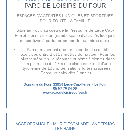
PARC DE LOISIRS DU FOUR
ESPACES D'ACTIVITES LUDIQUES ET SPORTIVES
POUR TOUTE LA FAMILLE
Situé au Four, au coeu de la Presqu'île de Lège Cap-
Ferret, découvrez un grand espace d'activités ludiques
et sportives à partager en famille ou entres amis.
Parcours acrobatique forestier de plus de 50
exercices entre 2 et 17 mètres de hauteur. Pour les
plus téméraires, la récompe supême ! Monter dans
un pin à plus de 17m et s'élancersur le fil d'une
tyrolienne de 135m. Sensations fortes assurées !
Parcours baby dès 2 ans et...
Domaine du Four, 33950 Lège-Cap-Ferret
-
Le Four
05 57 70 34 06
www.parcdeloisirsdufour.fr
ACCROBRANCHE - MUR D'ESCALADE - ANDERNOS
LES BAINS