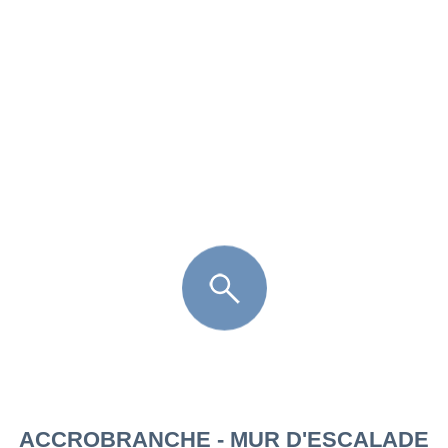
FR
LÈGE CAP-FERRET
ARÈS
ANDERNOS LES BAINS
ARCACHON
LA TESTE DE BUCH
GUJAN MESTRAS
ACCROBRANCHE - MUR D'ESCALADE