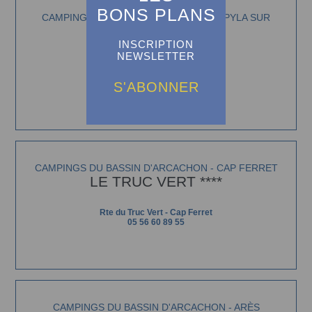
BONS PLANS
CAMPINGS DU BASSIN D'ARCACHON - PYLA SUR
MER
LE PETIT NICE ****
INSCRIPTION
NEWSLETTER
Rte de Biscarrosse - Pyla sur mer
05 56 22 74 03
S'ABONNER
CAMPINGS DU BASSIN D'ARCACHON - CAP FERRET
LE TRUC VERT ****
Rte du Truc Vert - Cap Ferret
05 56 60 89 55
CAMPINGS DU BASSIN D'ARCACHON - ARÈS