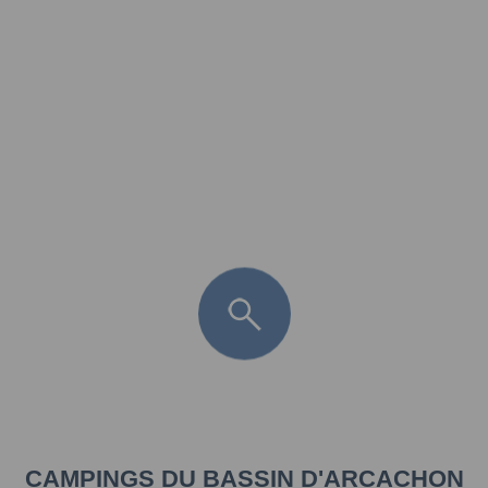
FR
LÈGE CAP-FERRET
ARÈS
ANDERNOS LES BAINS
ARCACHON
LA TESTE DE BUCH
GUJAN MESTRAS
CAMPINGS DU BASSIN D'ARCACHON