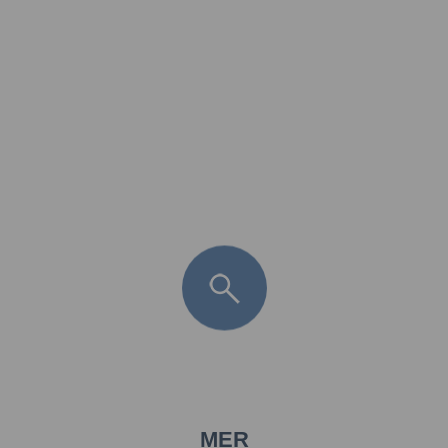
FR
LÈGE CAP-FERRET
ARÈS
ANDERNOS LES BAINS
ARCACHON
LA TESTE DE BUCH
GUJAN MESTRAS
MER