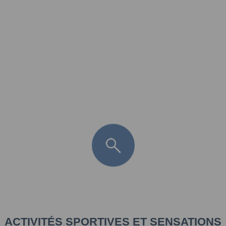
FR
LÈGE CAP-FERRET
ARÈS
ANDERNOS LES BAINS
ARCACHON
LA TESTE DE BUCH
GUJAN MESTRAS
ACTIVITÉS SPORTIVES ET SENSATIONS