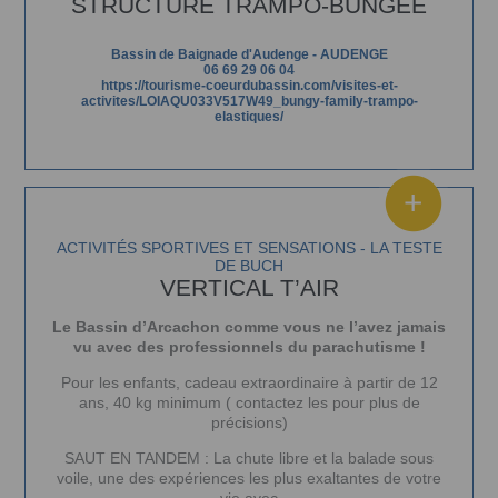
STRUCTURE TRAMPO-BUNGEE
Bassin de Baignade d'Audenge
-
AUDENGE
06 69 29 06 04
https://tourisme-coeurdubassin.com/visites-et-
activites/LOIAQU033V517W49_bungy-family-trampo-
elastiques/
ACTIVITÉS SPORTIVES ET SENSATIONS - LA TESTE
DE BUCH
VERTICAL T’AIR
Le Bassin d’Arcachon comme vous ne l’avez jamais
vu avec des professionnels du parachutisme !
Pour les enfants, cadeau extraordinaire à partir de 12
ans, 40 kg minimum ( contactez les pour plus de
précisions)
SAUT EN TANDEM : La chute libre et la balade sous
voile, une des expériences les plus exaltantes de votre