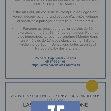
POUR TOUTE LA FAMILLE
Situé au Four, au coeur de la Presqu'île de Lège Cap-
Ferret, découvrez un grand espace d'activités ludiques
et sportives à partager en famille ou entres amis.
Parcours acrobatique forestier de plus de 50
exercices entre 2 et 17 mètres de hauteur. Pour les
plus téméraires, la récompe supême ! Monter dans
un pin à plus de 17m et s'élancersur le fil d'une
tyrolienne de 135m. Sensations fortes assurées !
Parcours baby dès 2 ans e...
Route du Cap Ferret
-
Le Four
05 57 70 34 06
https://www.parcdeloisirsdufour.fr/
ACTIVITÉS SPORTIVES ET SENSATIONS - ANDERNOS
LES BAINS
LASER GAME MÉGAZONE