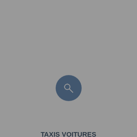
FR
LÈGE CAP-FERRET
ARÈS
ANDERNOS LES BAINS
ARCACHON
LA TESTE DE BUCH
GUJAN MESTRAS
TAXIS VOITURES