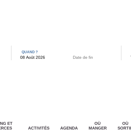
 BAINS
ARCAC
QUAND ?
NG ET
OÙ
OÙ
ERCES
ACTIVITÉS
AGENDA
MANGER
SORTI