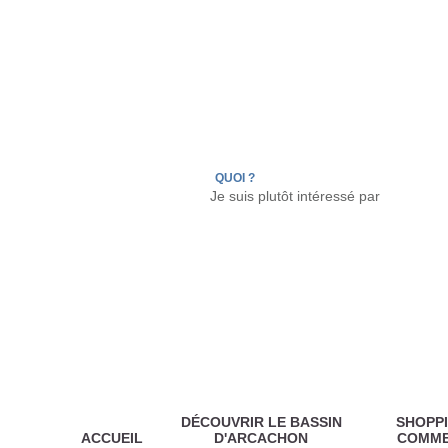
LÈGE CAP-FERRET
ARÈS
ANDERNOS LES
QUOI ?
DÉCOUVRIR LE BASSIN
SHOPPI
ACCUEIL
D'ARCACHON
COMM