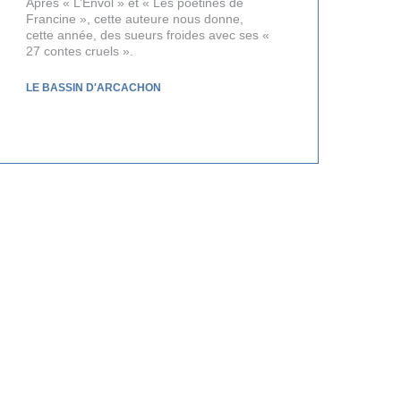
Après « L’Envol » et « Les poétines de
Francine », cette auteure nous donne,
cette année, des sueurs froides avec ses «
27 contes cruels ».
LE BASSIN D'ARCACHON