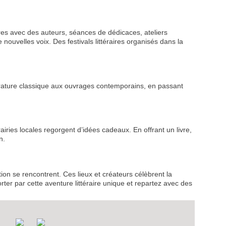
res avec des auteurs, séances de dédicaces, ateliers
 nouvelles voix. Des festivals littéraires organisés dans la
ittérature classique aux ouvrages contemporains, en passant
VEZ
S
LANS
airies locales regorgent d’idées cadeaux. En offrant un livre,
n.
NEWSLETTER
tion se rencontrent. Ces lieux et créateurs célèbrent la
NER
ter par cette aventure littéraire unique et repartez avec des