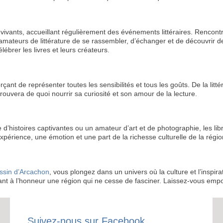
vivants, accueillant régulièrement des événements littéraires. Rencont
x amateurs de littérature de se rassembler, d’échanger et de découvrir de
ébrer les livres et leurs créateurs.
orçant de représenter toutes les sensibilités et tous les goûts. De la l
RECE
trouvera de quoi nourrir sa curiosité et son amour de la lecture.
LE
BONS P
’histoires captivantes ou un amateur d’art et de photographie, les libr
périence, une émotion et une part de la richesse culturelle de la régio
INSCRIPTION 
ssin d’Arcachon
, vous plongez dans un univers où la culture et l’inspira
S'ABON
ant à l’honneur une région qui ne cesse de fasciner. Laissez-vous empor
Suivez-nous sur Facebook