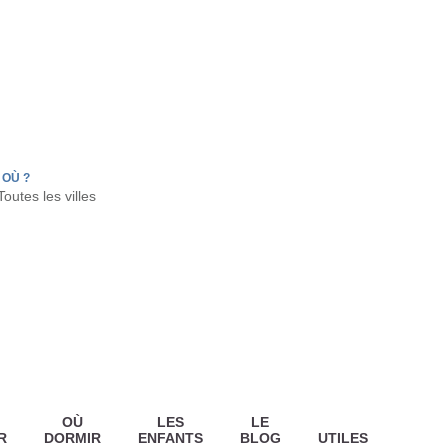
FR
HON
LA TESTE DE BUCH
GUJAN MESTRAS
OÙ ?
OÙ
LES
LE
R
DORMIR
ENFANTS
BLOG
UTILES