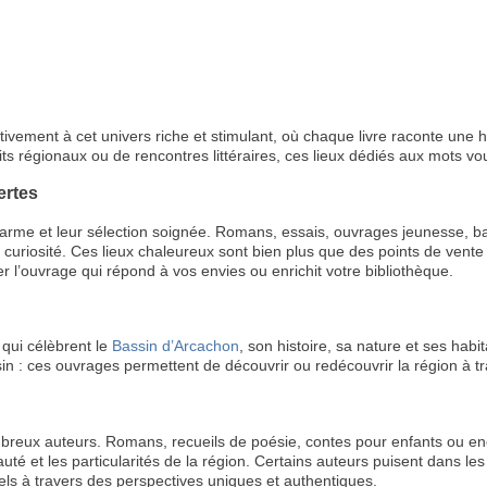
 activement à cet univers riche et stimulant, où chaque livre raconte une
 régionaux ou de rencontres littéraires, ces lieux dédiés aux mots vous
ertes
arme et leur sélection soignée. Romans, essais, ouvrages jeunesse, ban
e curiosité. Ces lieux chaleureux sont bien plus que des points de vent
er l’ouvrage qui répond à vos envies ou enrichit votre bibliothèque.
 qui célèbrent le
Bassin d’Arcachon
, son histoire, sa nature et ses habi
 : ces ouvrages permettent de découvrir ou redécouvrir la région à tr
mbreux auteurs. Romans, recueils de poésie, contes pour enfants ou enc
é et les particularités de la région. Certains auteurs puisent dans les l
els à travers des perspectives uniques et authentiques.