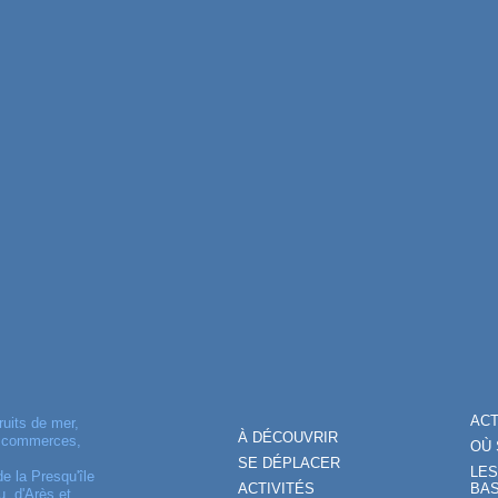
AC
ruits de mer,
À DÉCOUVRIR
, commerces,
OÙ 
SE DÉPLACER
LES
de la Presqu'île
ACTIVITÉS
BAS
, d'Arès et