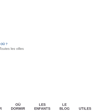
FR
HON
LA TESTE DE BUCH
GUJAN MESTRAS
OÙ ?
OÙ
LES
LE
R
DORMIR
ENFANTS
BLOG
UTILES