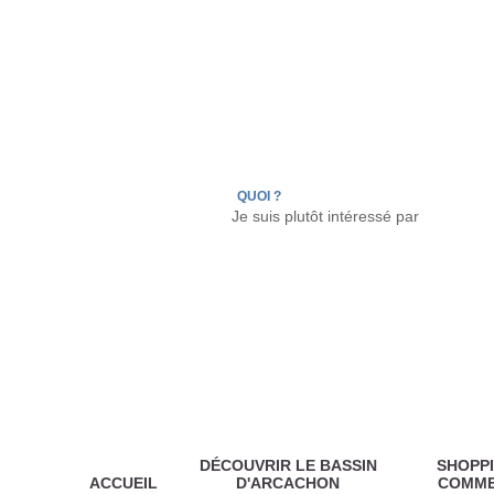
LÈGE CAP-FERRET
ARÈS
ANDERNOS LES
QUOI ?
DÉCOUVRIR LE BASSIN
SHOPPI
ACCUEIL
D'ARCACHON
COMM