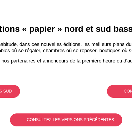
tions « papier » nord et sud ba
RECE
itude, dans ces nouvelles éditions, les meilleurs plans du
bles où se régaler, chambres où se reposer, boutiques où se f
LE
 nos partenaires et annonceurs de la première heure ou d’au
BONS P
INSCRIPTION 
S'ABON
6 SUD
CON
CONSULTEZ LES VERSIONS PRÉCÉDENTES