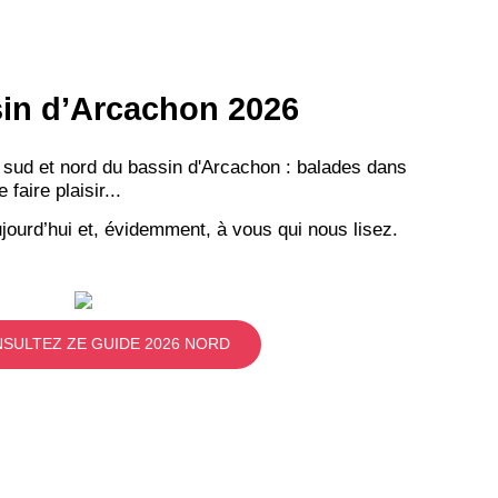
ssin d’Arcachon 2026
VEZ
 sud et nord du bassin d'Arcachon : balades dans
aire plaisir...
S
jourd’hui et, évidemment, à vous qui nous lisez.
LANS
NEWSLETTER
NER
SULTEZ ZE GUIDE 2026 NORD