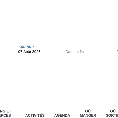
 BAINS
ARCAC
QUAND ?
NG ET
OÙ
OÙ
ERCES
ACTIVITÉS
AGENDA
MANGER
SORTI