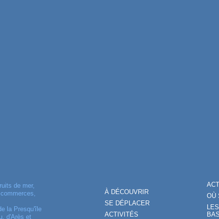
AC
ruits de mer,
À DÉCOUVRIR
, commerces,
OÙ 
SE DÉPLACER
LES
de la Presqu'île
ACTIVITÉS
BAS
, d'Arès et