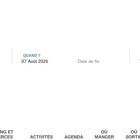
 BAINS
ARCAC
QUAND ?
NG ET
OÙ
OÙ
ERCES
ACTIVITÉS
AGENDA
MANGER
SORTI