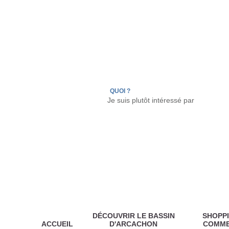
LÈGE CAP-FERRET
ARÈS
ANDERNOS LES
QUOI ?
DÉCOUVRIR LE BASSIN
SHOPPI
ACCUEIL
D'ARCACHON
COMM