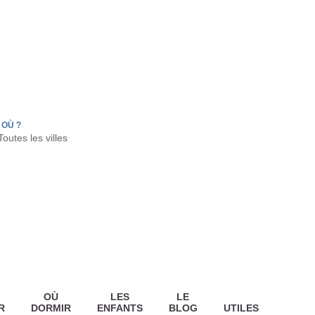
FR
HON
LA TESTE DE BUCH
GUJAN MESTRAS
OÙ ?
OÙ
LES
LE
R
DORMIR
ENFANTS
BLOG
UTILES