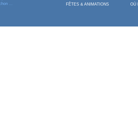
chon ...
FÊTES & ANIMATIONS
OÙ