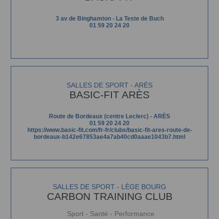
3 av de Binghamton - La Teste de Buch
01 59 20 24 20
SALLES DE SPORT - ARÈS
BASIC-FIT ARÈS
Route de Bordeaux (centre Leclerc) - ARÈS
01 59 20 24 20
https://www.basic-fit.com/fr-fr/clubs/basic-fit-ares-route-de-
bordeaux-b142e67853ae4a7ab40cd0aaae1043b7.html
SALLES DE SPORT - LÈGE BOURG
CARBON TRAINING CLUB
Sport - Santé - Performance