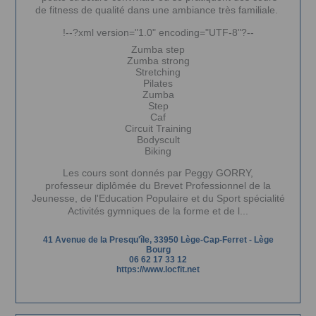
de fitness de qualité dans une ambiance très familiale.
!--?xml version="1.0" encoding="UTF-8"?--
Zumba step
Zumba strong
Stretching
Pilates
Zumba
Step
Caf
Circuit Training
Bodyscult
Biking
Les cours sont donnés par Peggy GORRY,
professeur diplômée du Brevet Professionnel de la
Jeunesse, de l'Education Populaire et du Sport spécialité
Activités gymniques de la forme et de l...
41 Avenue de la Presqu'île, 33950 Lège-Cap-Ferret
-
Lège
Bourg
06 62 17 33 12
https://www.locfit.net