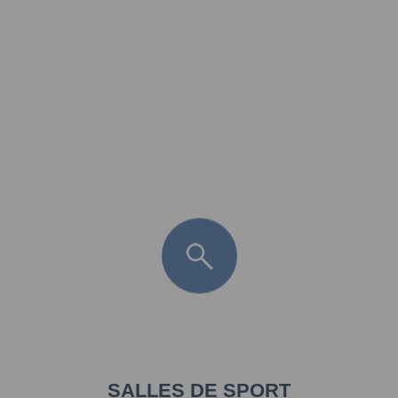
FR
LÈGE CAP-FERRET
ARÈS
ANDERNOS LES BAINS
ARCACHON
LA TESTE DE BUCH
GUJAN MESTRAS
SALLES DE SPORT