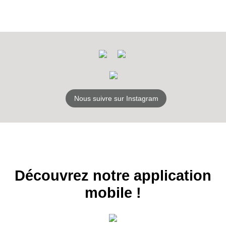
RECEVEZ
LES
BONS PLANS
Nous suivre sur Instagram
INSCRIPTION
NEWSLETTER
S'ABONNER
Découvrez notre application
mobile !