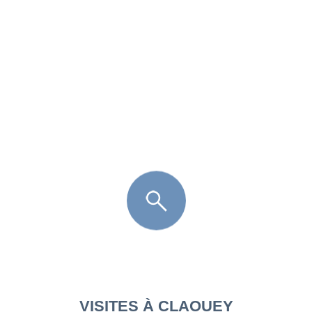
FR
LÈGE CAP-FERRET
ARÈS
ANDERNOS LES BAINS
ARCACHON
LA TESTE DE BUCH
GUJAN MESTRAS
VISITES À CLAOUEY