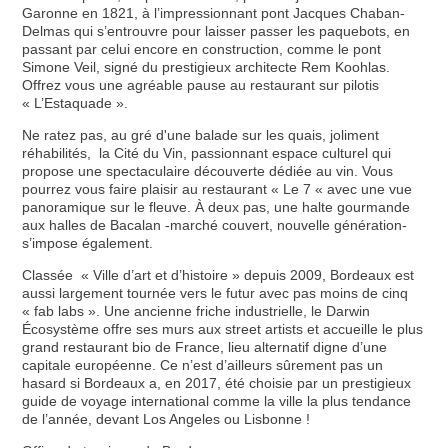
Garonne en 1821, à l’impressionnant pont Jacques Chaban-
Delmas qui s’entrouvre pour laisser passer les paquebots, en
passant par celui encore en construction, comme le pont
Simone Veil, signé du prestigieux architecte Rem Koohlas.
Offrez vous une agréable pause au restaurant sur pilotis
« L’Estaquade ».
Ne ratez pas, au gré d'une balade sur les quais, joliment
réhabilités, la Cité du Vin, passionnant espace culturel qui
propose une spectaculaire découverte dédiée au vin. Vous
pourrez vous faire plaisir au restaurant « Le 7 « avec une vue
panoramique sur le fleuve. À deux pas, une halte gourmande
aux halles de Bacalan -marché couvert, nouvelle génération-
s’impose également.
Classée « Ville d’art et d’histoire » depuis 2009, Bordeaux est
aussi largement tournée vers le futur avec pas moins de cinq
« fab labs ». Une ancienne friche industrielle, le Darwin
Écosystème offre ses murs aux street artists et accueille le plus
grand restaurant bio de France, lieu alternatif digne d’une
capitale européenne. Ce n’est d’ailleurs sûrement pas un
hasard si Bordeaux a, en 2017, été choisie par un prestigieux
guide de voyage international comme la ville la plus tendance
de l’année, devant Los Angeles ou Lisbonne !