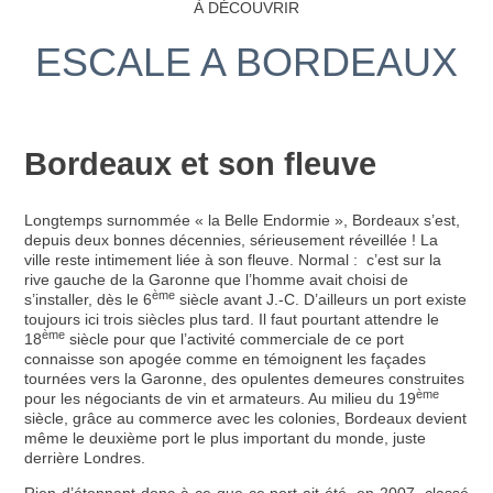
À DÉCOUVRIR
ESCALE A BORDEAUX
Bordeaux et son fleuve
Longtemps surnommée « la Belle Endormie », Bordeaux s’est,
depuis deux bonnes décennies, sérieusement réveillée ! La
ville reste intimement liée à son fleuve. Normal : c’est sur la
rive gauche de la Garonne que l’homme avait choisi de
è
me
s’installer, dès le 6
siècle avant J.-C. D’ailleurs un port existe
toujours ici trois siècles plus tard. Il faut pourtant attendre le
è
me
18
siècle pour que l’activité commerciale de ce port
connaisse son apogée comme en témoignent les façades
tournées vers la Garonne, des opulentes demeures construites
è
me
pour les négociants de vin et armateurs. Au milieu du 19
siècle, grâce au commerce avec les colonies, Bordeaux devient
même le deuxième port le plus important du monde, juste
derrière Londres.
Rien d’étonnant donc à ce que ce port ait été, en 2007, classé