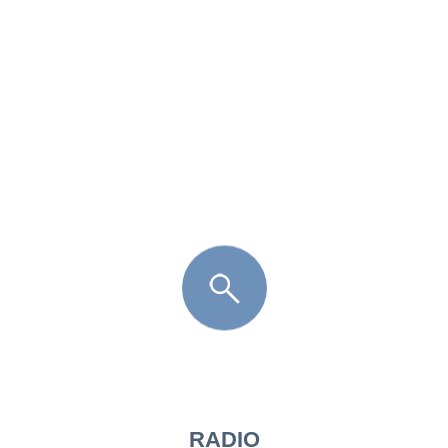
FR
LÈGE CAP-FERRET
ARÈS
ANDERNOS LES BAINS
ARCACHON
LA TESTE DE BUCH
GUJAN MESTRAS
RADIO