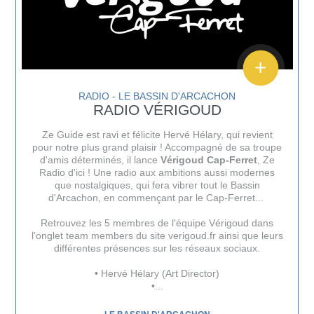
RADIO - LE BASSIN D'ARCACHON
RADIO VÉRIGOUD
Ze Guide est ravi et félicite Hervé Hélary, qui revient
pour notre plus grand plaisir ! Accompagné de sa troupe
d'amis déterminés, il lance
Vérigoud Cap-Ferret
, Ze
Radio d'ici ! Une radio aux ambitions aussi modernes
que nostalgiques, qui fera vibrer tout le Bassin
d'Arcachon, en commençant par le Cap-Ferret...
Retrouvez les 5 membres de l'équipe Vérigoud dans
l'onglet
team members
du site
verigoud.fr
ainsi que leurs
différentes présences sur les réseaux sociaux.
• Hervé Hélary (Art Director)
•...