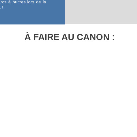
rcs à huitres lors de la
 !
À FAIRE AU CANON :