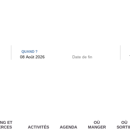
 BAINS
ARCAC
QUAND ?
NG ET
OÙ
OÙ
ERCES
ACTIVITÉS
AGENDA
MANGER
SORTI