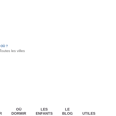
FR
HON
LA TESTE DE BUCH
GUJAN MESTRAS
OÙ ?
OÙ
LES
LE
R
DORMIR
ENFANTS
BLOG
UTILES