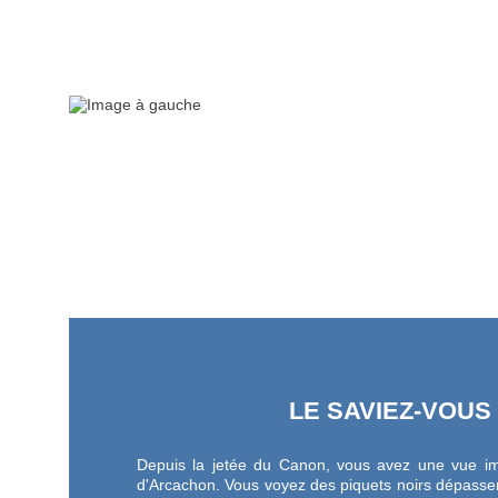
LE SAVIEZ-VOUS
Depuis la jetée du Canon, vous avez une vue im
d'Arcachon. Vous voyez des piquets noirs dépasser