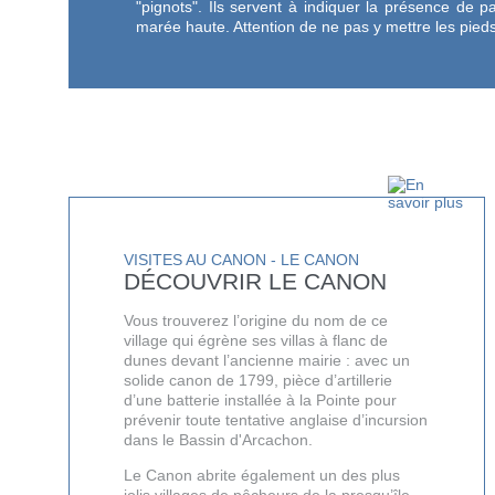
"pignots". Ils servent à indiquer la présence de pa
marée haute. Attention de ne pas y mettre les pieds
VISITES AU CANON - LE CANON
DÉCOUVRIR LE CANON
Vous trouverez l’origine du nom de ce
village qui égrène ses villas à flanc de
dunes devant l’ancienne mairie : avec un
solide canon de 1799, pièce d’artillerie
d’une batterie installée à la Pointe pour
prévenir toute tentative anglaise d’incursion
dans le Bassin d'Arcachon.
Le Canon abrite également un des plus
jolis villages de pêcheurs de la presqu’île