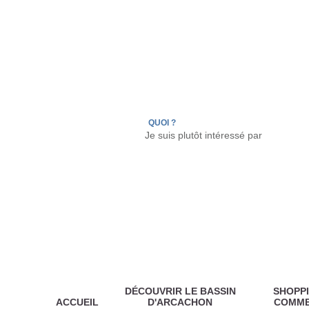
LÈGE CAP-FERRET
ARÈS
ANDERNOS LES
QUOI ?
DÉCOUVRIR LE BASSIN
SHOPPI
ACCUEIL
D'ARCACHON
COMM