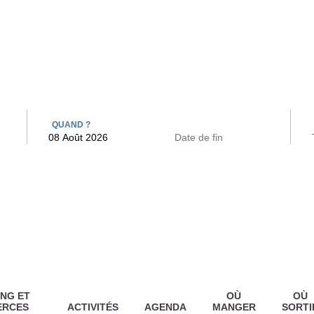
 BAINS
ARCAC
QUAND ?
NG ET
OÙ
OÙ
ERCES
ACTIVITÉS
AGENDA
MANGER
SORTI