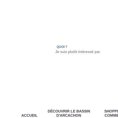
LÈGE CAP-FERRET
ARÈS
ANDERNOS LES
QUOI ?
DÉCOUVRIR LE BASSIN
SHOPPI
ACCUEIL
D'ARCACHON
COMM