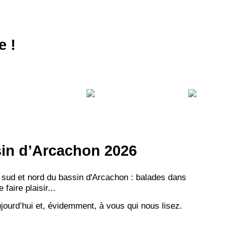
e !
VEZ
S
LANS
NEWSLETTER
ssin d’Arcachon 2026
NER
 sud et nord du bassin d'Arcachon : balades dans
aire plaisir...
jourd’hui et, évidemment, à vous qui nous lisez.