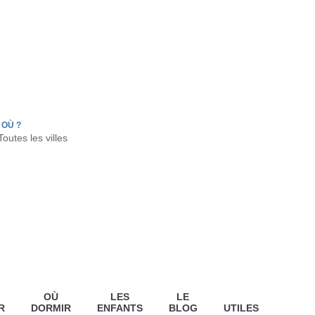
FR
HON
LA TESTE DE BUCH
GUJAN MESTRAS
OÙ ?
OÙ
LES
LE
R
DORMIR
ENFANTS
BLOG
UTILES