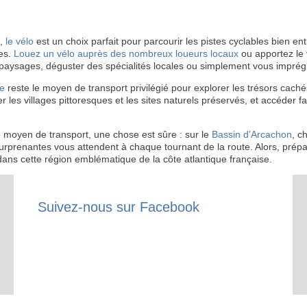
e,
le vélo
est un choix parfait pour parcourir les pistes cyclables bien ent
tes.
Louez un vélo auprès des nombreux loueurs locaux
ou apportez le 
 paysages, déguster des spécialités locales ou simplement vous imprég
re
reste le moyen de transport privilégié pour explorer les trésors cach
les villages pittoresques et les sites naturels préservés, et accéder fa
re moyen de transport, une chose est sûre : sur le
Bassin d'Arcachon
, c
urprenantes vous attendent à chaque tournant de la route. Alors, prép
dans cette région emblématique de la côte atlantique française.
Suivez-nous sur Facebook