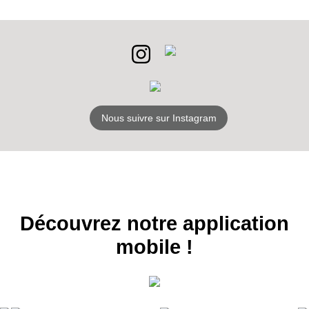
RECEVEZ
LES
Nous suivre sur Instagram
BONS PLANS
INSCRIPTION
NEWSLETTER
S'ABONNER
Découvrez notre application
mobile !