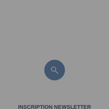
FR
LÈGE CAP-FERRET
ARÈS
ANDERNOS LES BAINS
ARCACHON
LA TESTE DE BUCH
GUJAN MESTRAS
INSCRIPTION NEWSLETTER