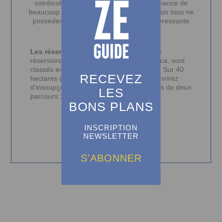
ostréicole : presque un résumé de l’ambiance de
beaucoup de villages de la Presque’Île. Mais tous ne
possèdent pas, comme Piraillan, une intéressante
réserve naturelle.
Les réservoirs de Piraillan :
ces anciens
réservoirs à poissons crées par Léon Lesca, sont
classés en réserve naturelle depuis 1943. Sur 40
RECEVEZ
hectares (dont 6 aquatiques), vous découvrirez
d’insoupçonnés trésors naturels au travers de deux
LES
parcours : « Point de vu...
BONS PLANS
Piraillan
INSCRIPTION
NEWSLETTER
S'ABONNER