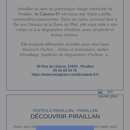
Installée au sein du pittoresque village ostréicole de
Piraillan,
la
Cabane 57
est tenue par Sylvie Latrille,
ostréicultrice passionnée. Dans un cadre convivial face à
l’Île aux Oiseaux et la Dune du Pilat, elle vous initie à son
métier et à la dégustation d’huîtres, avec simplicité et
bonne humeur.
Elle propose différentes activités pour vous faire
découvrir l'huître :
visites et animations, atelier
d’écaillage, baptême de dégustation d’huîtres, s...
40 Rue du Littoral, 33950
-
Piraillan
05 56 60 54 76
https://www.instagram.com/lacabane.57/
VISITES À PIRAILLAN - PIRAILLAN
DÉCOUVRIR PIRAILLAN
Avec ses villas dans les dunes et son ravissant petit port