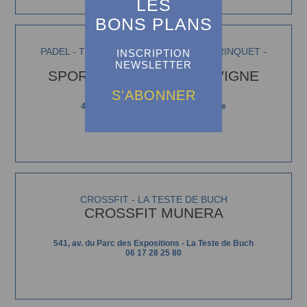
LES
BONS PLANS
PADEL - TENNIS - PELOTE BASQUE - TRINQUET -
INSCRIPTION
SQUASH - LA VIGNE
NEWSLETTER
SPORTING CLUB DE LA VIGNE
S'ABONNER
48, av. de la Vigne La Vigne - La Vigne
05 56 60 55 18
https://hotel-cap-ferret.com/
CROSSFIT - LA TESTE DE BUCH
CROSSFIT MUNERA
541, av. du Parc des Expositions - La Teste de Buch
06 17 28 25 80