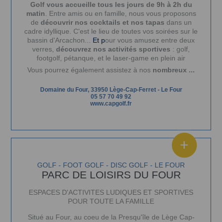
Golf vous accueille
tous les jours de 9h à 2h du
matin
. E
ntre amis ou en famille, nous vous proposons
de
découvrir nos cocktails et nos tapas
dans un
cadre idyllique.
C'est le lieu de toutes vos soirées sur le
bassin d'Arcachon...
Et p
our vous amusez entre deux
verres,
découvrez nos activités sportives
: golf,
footgolf, pétanque, et le laser-game en plein air
Vous pourrez également assistez à nos
nombreux ...
Domaine du Four, 33950 Lège-Cap-Ferret
-
Le Four
05 57 70 49 92
www.capgolf.fr
GOLF - FOOT GOLF - DISC GOLF - LE FOUR
PARC DE LOISIRS DU FOUR
ESPACES D'ACTIVITES LUDIQUES ET SPORTIVES
POUR TOUTE LA FAMILLE
Situé au Four, au coeu de la Presqu'île de Lège Cap-