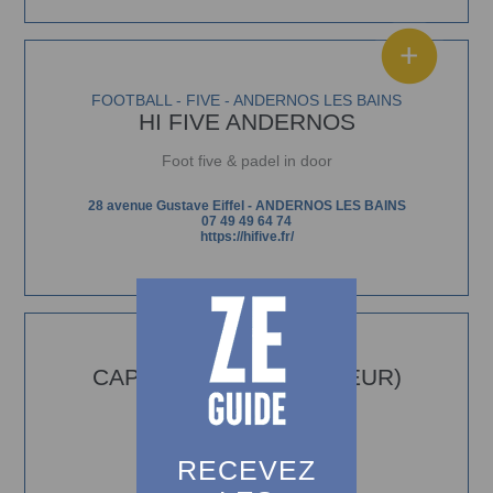
FOOTBALL - FIVE - ANDERNOS LES BAINS
HI FIVE ANDERNOS
Foot five & padel in door
28 avenue Gustave Eiffel
-
ANDERNOS LES BAINS
07 49 49 64 74
https://hifive.fr/
LASER GAME - LE FOUR
CAP GOLF (EN EXTÉRIEUR)
Le Four
05 57 70 49 92
capgolf.fr
RECEVEZ