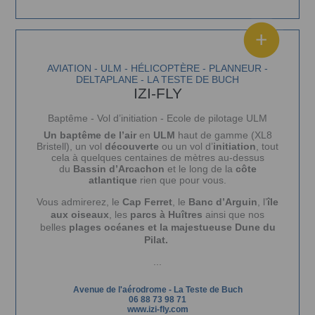
AVIATION - ULM - HÉLICOPTÈRE - PLANNEUR -
DELTAPLANE - LA TESTE DE BUCH
IZI-FLY
Baptême - Vol d’initiation - Ecole de pilotage ULM
Un baptême de l’air
en
ULM
haut de gamme (XL8
Bristell), un vol
découverte
ou un vol d’
initiation
, tout
cela à quelques centaines de mètres au-dessus
du
Bassin d’Arcachon
et le long de la
côte
atlantique
rien que pour vous.
Vous admirerez, le
Cap Ferret
, le
Banc d’Arguin
, l’
île
aux oiseaux
, les
parcs à Huîtres
ainsi que nos
belles
plages océanes et la majestueuse Dune du
Pilat.
...
Avenue de l'aérodrome
-
La Teste de Buch
06 88 73 98 71
www.izi-fly.com