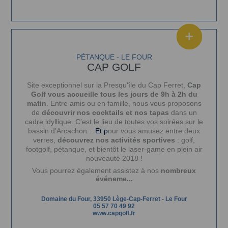
PÉTANQUE - LE FOUR
CAP GOLF
Site exceptionnel sur la
Presqu'île du Cap Ferret,
Cap
Golf vous accueille
tous les jours de 9h à 2h du
matin
. E
ntre amis ou en famille, nous vous proposons
de
découvrir nos cocktails et nos tapas
dans un
cadre idyllique.
C'est le lieu de toutes vos soirées sur le
bassin d'Arcachon...
Et p
our vous amusez entre deux
verres,
découvrez nos activités sportives
: golf,
footgolf, pétanque, et bientôt le laser-game en plein air
nouveauté 2018 !
Vous pourrez également assistez à nos
nombreux
événeme...
Domaine du Four, 33950 Lège-Cap-Ferret
-
Le Four
05 57 70 49 92
www.capgolf.fr