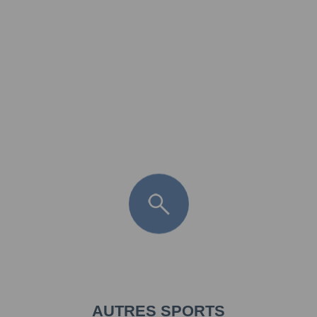
FR
LÈGE CAP-FERRET
ARÈS
ANDERNOS LES BAINS
ARCACHON
LA TESTE DE BUCH
GUJAN MESTRAS
AUTRES SPORTS