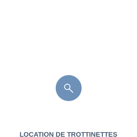
FR
LÈGE CAP-FERRET
ARÈS
ANDERNOS LES BAINS
ARCACHON
LA TESTE DE BUCH
GUJAN MESTRAS
LOCATION DE TROTTINETTES