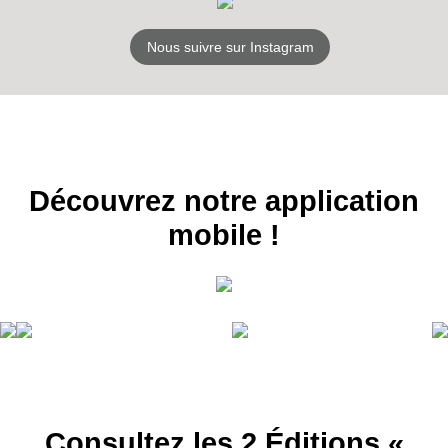
Nous suivre sur Instagram
RECEVEZ
LES
BONS PLANS
INSCRIPTION
NEWSLETTER
Découvrez notre application
S'ABONNER
mobile !
Consultez les 2 Éditions «