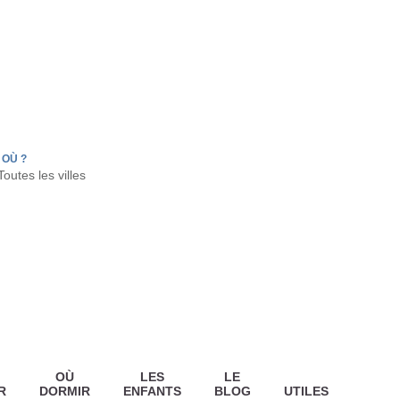
FR
HON
LA TESTE DE BUCH
GUJAN MESTRAS
OÙ ?
OÙ
LES
LE
R
DORMIR
ENFANTS
BLOG
UTILES