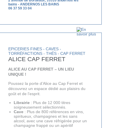
2 avenue de Bordeaux, 33510 andernos les
bains
-
ANDERNOS LES BAINS
06 37 59 33 04
EPICERIES FINES - CAVES -
TORRÉFACTIONS - THÉS - CAP FERRET
ALICE CAP FERRET
ALICE AU CAP FERRET – UN LIEU
UNIQUE !
Poussez la porte d’Alice au Cap Ferret et
découvrez un espace dédié aux plaisirs du
goût et de l’esprit.
Librairie
: Plus de 12 000 titres
soigneusement sélectionnés.
Cave
: Plus de 800 références en vins,
spiritueux, champagnes et les sans
VEZ
alcool, avec une cave réfrigérée pour un
champagne frappé ou un apéritif