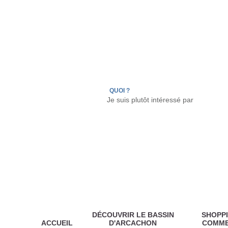
LÈGE CAP-FERRET
ARÈS
ANDERNOS LES
QUOI ?
DÉCOUVRIR LE BASSIN
SHOPPI
ACCUEIL
D'ARCACHON
COMM