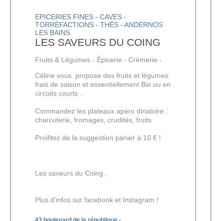
EPICERIES FINES - CAVES -
TORRÉFACTIONS - THÉS - ANDERNOS
LES BAINS
LES SAVEURS DU COING
Fruits & Légumes - Épicerie - Crèmerie -
Céline vous propose des fruits et légumes
frais de saison et essentiellement Bio ou en
circuits courts .
Commandez les plateaux apéro dinatoire :
charcuterie, fromages, crudités, fruits
Proifitez de la suggestion panier à 10 € !
Les saveurs du Coing ,
Plus d'infos sur
facebook
et
Instagram
!
43 boulevard de la république
-