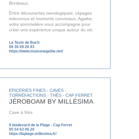
Bordeaux.
Entre découvertes oenologiques, cépages
méconnus et moments conviviaux, Agathe,
votre sommelière vous accompagne pour
créer une expérience unique autour du vin.
La Teste de Buch
06 36 09 26 93
https://www.maisonagathe.net/
EPICERIES FINES - CAVES -
TORRÉFACTIONS - THÉS - CAP FERRET
JÉROBOAM BY MILLÉSIMA
Cave à Vins
9 boulevard de la Plage - Cap Ferret
05 54 63 00 20
https://laplage.millesima.fr/