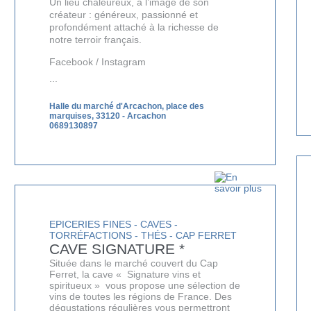
Un lieu chaleureux, à l’image de son
LE
créateur : généreux, passionné et
profondément attaché à la richesse de
BONS P
notre terroir français.
Facebook
/
Instagram
INSCRIPTION 
...
S'ABON
Halle du marché d'Arcachon, place des
marquises, 33120
-
Arcachon
0689130897
EPICERIES FINES - CAVES -
TORRÉFACTIONS - THÉS - CAP FERRET
CAVE SIGNATURE *
Située dans le marché couvert du Cap
Ferret, la cave « Signature vins et
spiritueux » vous propose une sélection de
vins de toutes les régions de France. Des
dégustations régulières vous permettront