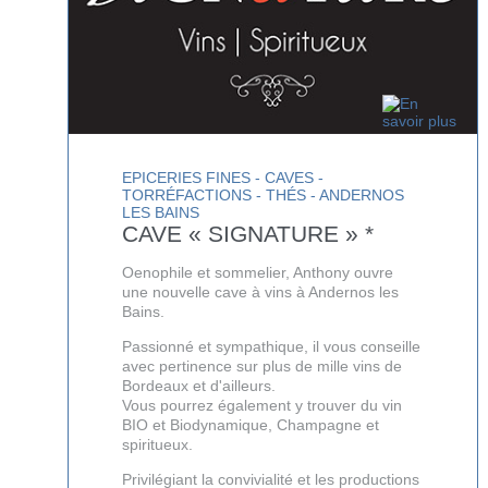
EPICERIES FINES - CAVES -
TORRÉFACTIONS - THÉS - ANDERNOS
LES BAINS
CAVE « SIGNATURE » *
Oenophile et sommelier, Anthony ouvre
une nouvelle cave à vins à Andernos les
Bains.
Passionné et sympathique, il vous conseille
avec pertinence sur plus de mille vins de
Bordeaux et d'ailleurs.
Vous pourrez également y trouver du vin
BIO et Biodynamique, Champagne et
spiritueux.
Privilégiant la convivialité et les productions