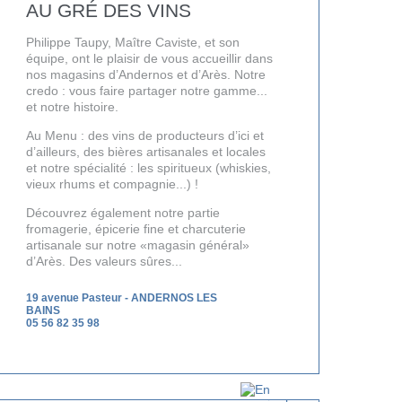
AU GRÉ DES VINS
Philippe Taupy, Maître Caviste, et son
équipe, ont le plaisir de vous accueillir dans
nos magasins d’Andernos et d’Arès. Notre
credo : vous faire partager notre gamme...
et notre histoire.
Au Menu : des vins de producteurs d’ici et
d’ailleurs, des bières artisanales et locales
et notre spécialité : les spiritueux (whiskies,
vieux rhums et compagnie...) !
Découvrez également notre partie
fromagerie, épicerie fine et charcuterie
artisanale sur notre «magasin général»
d’Arès. Des valeurs sûres...
19 avenue Pasteur
-
ANDERNOS LES
BAINS
05 56 82 35 98