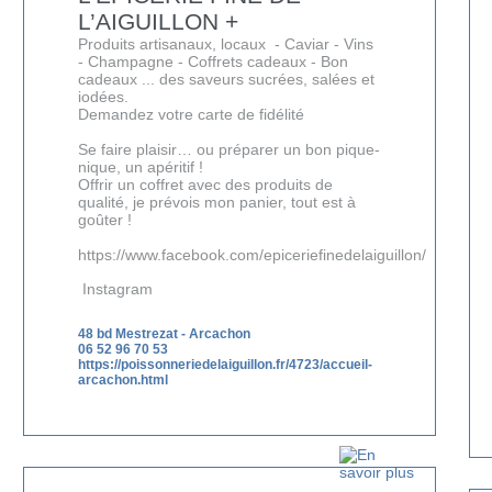
L’AIGUILLON +
Produits artisanaux, locaux - Caviar - Vins
- Champagne - Coffrets cadeaux - Bon
cadeaux ... des saveurs sucrées, salées et
iodées.
Demandez votre carte de fidélité
Se faire plaisir… ou préparer un bon pique-
nique, un apéritif !
Offrir un coffret avec des produits de
qualité, je prévois mon panier, tout est à
goûter !
https://www.facebook.com/epiceriefinedelaiguillon/
Instagram
48 bd Mestrezat
-
Arcachon
06 52 96 70 53
https://poissonneriedelaiguillon.fr/4723/accueil-
arcachon.html