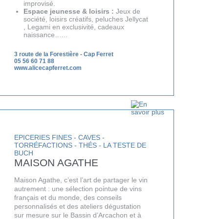
S
improvisé.
Espace jeunesse & loisirs :
Jeux de
société, loisirs créatifs, peluches Jellycat
LANS
, Legami en exclusivité, cadeaux
naissance…...
NEWSLETTER
3 route de la Forestière
-
Cap Ferret
05 56 60 71 88
NER
www.alicecapferret.com
EPICERIES FINES - CAVES -
TORRÉFACTIONS - THÉS - LA TESTE DE
BUCH
MAISON AGATHE
Maison Agathe, c’est l’art de partager le vin
autrement : une sélection pointue de vins
français et du monde, des conseils
personnalisés et des ateliers dégustation
sur mesure sur le Bassin d’Arcachon et à