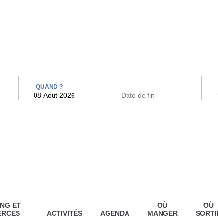
 BAINS
ARCAC
QUAND ?
NG ET
OÙ
OÙ
ERCES
ACTIVITÉS
AGENDA
MANGER
SORTI