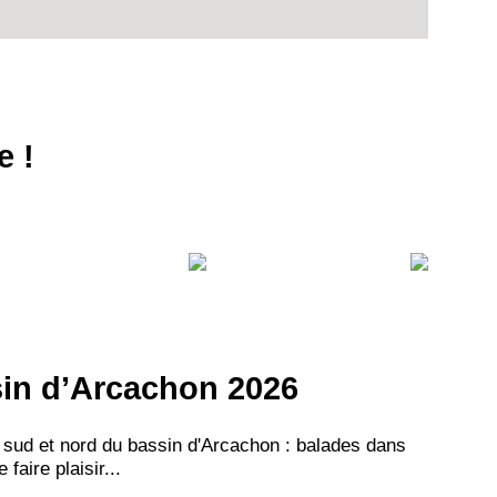
e !
VEZ
S
LANS
NEWSLETTER
NER
ssin d’Arcachon 2026
 sud et nord du bassin d'Arcachon : balades dans
aire plaisir...