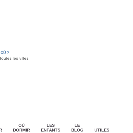
FR
HON
LA TESTE DE BUCH
GUJAN MESTRAS
OÙ ?
OÙ
LES
LE
R
DORMIR
ENFANTS
BLOG
UTILES