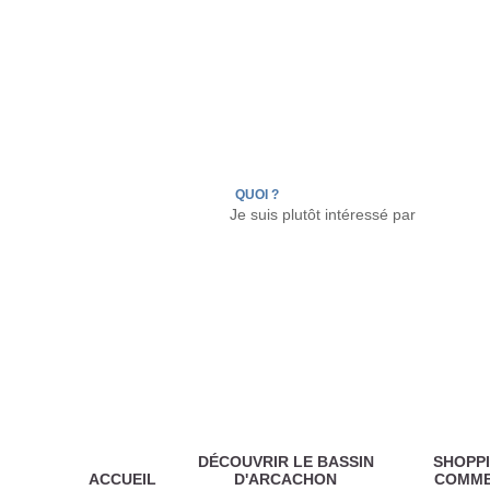
LÈGE CAP-FERRET
ARÈS
ANDERNOS LES
QUOI ?
DÉCOUVRIR LE BASSIN
SHOPPI
ACCUEIL
D'ARCACHON
COMM