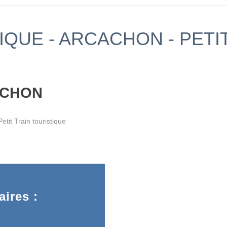
TIQUE - ARCACHON - PET
ACHON
t Train touristique
ires :