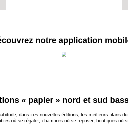
couvrez notre application mobil
RECE
LE
BONS P
INSCRIPTION 
S'ABON
tions « papier » nord et sud ba
itude, dans ces nouvelles éditions, les meilleurs plans du
bles où se régaler, chambres où se reposer, boutiques où se f