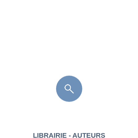
FR
LÈGE CAP-FERRET
ARÈS
ANDERNOS LES BAINS
ARCACHON
LA TESTE DE BUCH
GUJAN MESTRAS
LIBRAIRIE - AUTEURS