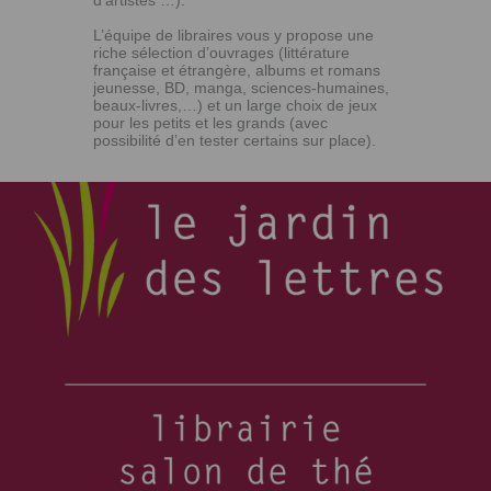
d’artistes …).
L’équipe de libraires vous y propose une
riche sélection d’ouvrages (littérature
française et étrangère, albums et romans
jeunesse, BD, manga, sciences-humaines,
beaux-livres,…) et un large choix de jeux
pour les petits et les grands (avec
possibilité d’en tester certains sur place).