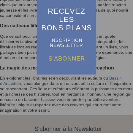
classique aux ouvrages contemporains, en passant par les œuvres
RECEVEZ
jeunesse et les livres d’art, chaque visiteur y trouvera de quoi nourrir
sa curiosité et son amour de la lecture.
LES
Des cadeaux littéraires pour tous les âges
BONS PLANS
Que ce soit pour un passionné de lecture, un enfant en quête
INSCRIPTION
d’histoires captivantes ou un amateur d’art et de photographie, les
NEWSLETTER
librairies locales regorgent d’idées cadeaux. En offrant un livre, vous
partagez bien plus qu’un objet : vous transmettez une expérience, une
S'ABONNER
émotion et une part de la richesse culturelle de la région.
La magie des mots au cœur du Bassin d’Arcachon
En explorant les librairies et en découvrant les auteurs du
Bassin
d’Arcachon
, vous plongez dans un univers où la culture et l’inspiration
se rencontrent. Ces lieux et créateurs célèbrent la puissance des mots
et la richesse des histoires, tout en mettant à l’honneur une région qui
ne cesse de fasciner. Laissez-vous emporter par cette aventure
littéraire unique et repartez avec des œuvres qui nourriront votre
imagination et votre esprit.
S'abonner à la Newsletter