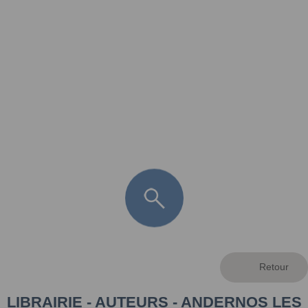
FR
LÈGE CAP-FERRET
ARÈS
ANDERNOS LES BAINS
ARCACHON
LA TESTE DE BUCH
GUJAN MESTRAS
LIBRAIRIE - AUTEURS - ANDERNOS LES