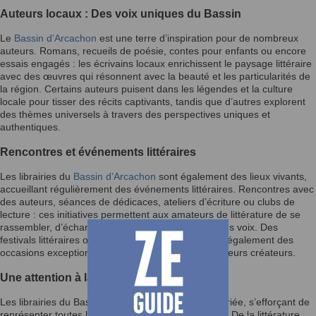
Auteurs locaux : Des voix uniques du Bassin
Le
Bassin d’Arcachon
est une terre d’inspiration pour de nombreux
auteurs. Romans, recueils de poésie, contes pour enfants ou encore
essais engagés : les écrivains locaux enrichissent le paysage littéraire
avec des œuvres qui résonnent avec la beauté et les particularités de
la région. Certains auteurs puisent dans les légendes et la culture
locale pour tisser des récits captivants, tandis que d’autres explorent
des thèmes universels à travers des perspectives uniques et
authentiques.
Rencontres et événements littéraires
Les librairies du
Bassin d’Arcachon
sont également des lieux vivants,
accueillant régulièrement des événements littéraires. Rencontres avec
des auteurs, séances de dédicaces, ateliers d’écriture ou clubs de
lecture : ces initiatives permettent aux amateurs de littérature de se
rassembler, d’échanger et de découvrir de nouvelles voix. Des
festivals littéraires organisés dans la région offrent également des
occasions exceptionnelles de célébrer les livres et leurs créateurs.
Une attention à la diversité et à l’inclusion
Les librairies du Bassin proposent une sélection variée, s’efforçant de
représenter toutes les sensibilités et tous les goûts. De la littérature