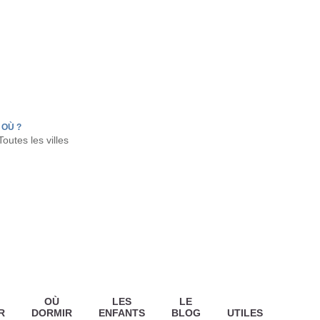
FR
HON
LA TESTE DE BUCH
GUJAN MESTRAS
OÙ ?
OÙ
LES
LE
R
DORMIR
ENFANTS
BLOG
UTILES