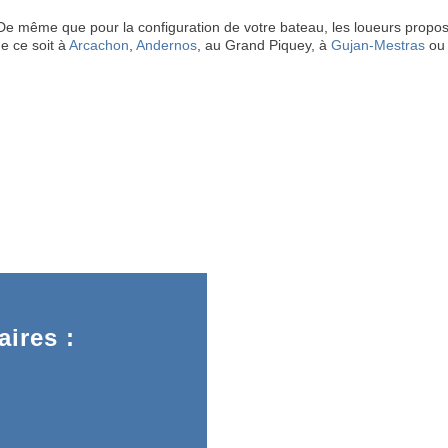
 ! De même que pour la configuration de votre bateau, les loueurs pr
ue ce soit à
Arcachon
,
Andernos
, au Grand Piquey, à
Gujan-Mestras
ou 
ires :