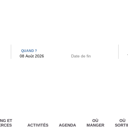
 BAINS
ARCAC
QUAND ?
NG ET
OÙ
OÙ
ERCES
ACTIVITÉS
AGENDA
MANGER
SORTI