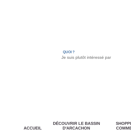
LÈGE CAP-FERRET
ARÈS
ANDERNOS LES
QUOI ?
DÉCOUVRIR LE BASSIN
SHOPPI
ACCUEIL
D'ARCACHON
COMM