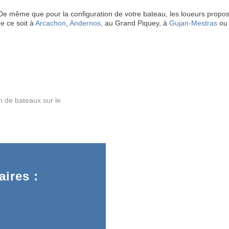
 ! De même que pour la configuration de votre bateau, les loueurs pr
ue ce soit à
Arcachon
,
Andernos
, au Grand Piquey, à
Gujan-Mestras
ou 
de bateaux sur le
ires :