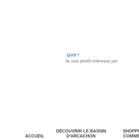
LÈGE CAP-FERRET
ARÈS
ANDERNOS LES
QUOI ?
DÉCOUVRIR LE BASSIN
SHOPPI
ACCUEIL
D'ARCACHON
COMM