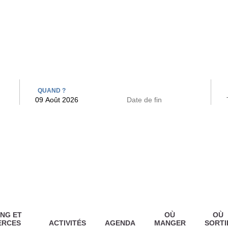
 BAINS
ARCAC
QUAND ?
NG ET
OÙ
OÙ
ERCES
ACTIVITÉS
AGENDA
MANGER
SORTI