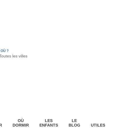
FR
HON
LA TESTE DE BUCH
GUJAN MESTRAS
OÙ ?
OÙ
LES
LE
R
DORMIR
ENFANTS
BLOG
UTILES