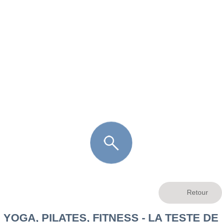
FR
LÈGE CAP-FERRET
ARÈS
ANDERNOS LES BAINS
ARCACHON
LA TESTE DE BUCH
GUJAN MESTRAS
YOGA, PILATES, FITNESS - LA TESTE DE