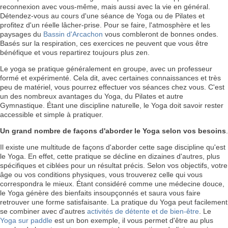
reconnexion avec vous-même, mais aussi avec la vie en général.
Détendez-vous au cours d'une séance de Yoga ou de Pilates et
profitez d'un réelle lâcher-prise. Pour se faire, l'atmosphère et les
paysages du
Bassin d'Arcachon
vous combleront de bonnes ondes.
Basés sur la respiration, ces exercices ne peuvent que vous être
bénéfique et vous repartirez toujours plus zen.
Le yoga se pratique généralement en groupe, avec un professeur
formé et expérimenté. Cela dit, avec certaines connaissances et très
peu de matériel, vous pourrez effectuer vos séances chez vous. C'est
un des nombreux avantages du Yoga, du Pilates et autre
Gymnastique. Étant une discipline naturelle, le Yoga doit savoir rester
accessible et simple à pratiquer.
Un grand nombre de façons d'aborder le Yoga selon vos besoins
.
Il existe une multitude de façons d'aborder cette sage discipline qu'est
le Yoga. En effet, cette pratique se décline en dizaines d'autres, plus
spécifiques et ciblées pour un résultat précis. Selon vos objectifs, votre
âge ou vos conditions physiques, vous trouverez celle qui vous
correspondra le mieux. Étant considéré comme une médecine douce,
le Yoga génère des bienfaits insoupçonnés et saura vous faire
retrouver une forme satisfaisante. La pratique du Yoga peut facilement
se combiner avec d'autres
activités de détente et de bien-être
. Le
Yoga sur paddle
est un bon exemple, il vous permet d'être au plus