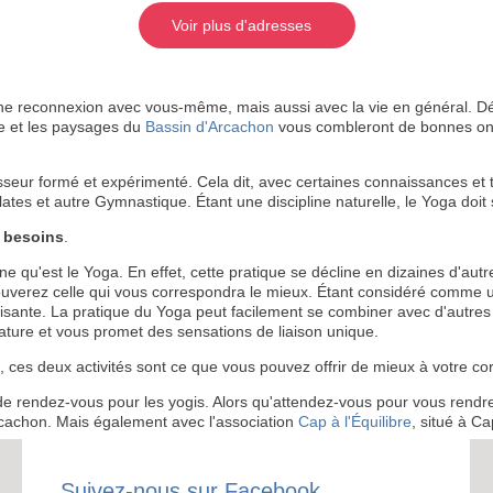
Voir plus d'adresses
e reconnexion avec vous-même, mais aussi avec la vie en général. D
ère et les paysages du
Bassin d'Arcachon
vous combleront de bonnes onde
eur formé et expérimenté. Cela dit, avec certaines connaissances et t
s et autre Gymnastique. Étant une discipline naturelle, le Yoga doit sa
RECE
 besoins
.
LE
ne qu'est le Yoga. En effet, cette pratique se décline en dizaines d'autr
BONS P
trouverez celle qui vous correspondra le mieux. Étant considéré comme
aisante. La pratique du Yoga peut facilement se combiner avec d'autre
ature et vous promet des sensations de liaison unique.
INSCRIPTION 
ces deux activités sont ce que vous pouvez offrir de mieux à votre corp
S'ABON
 rendez-vous pour les yogis. Alors qu'attendez-vous pour vous rendre 
cachon. Mais également avec l'association
Cap à l'Équilibre
, situé à C
Suivez-nous sur Facebook