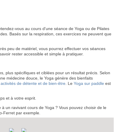
étendez-vous au cours d'une séance de Yoga ou de Pilates
s. Basés sur la respiration, ces exercices ne peuvent que
rès peu de matériel, vous pourrez effectuer vos séances
voir rester accessible et simple à pratiquer.
VEZ
S
es, plus spécifiques et ciblées pour un résultat précis. Selon
LANS
 une médecine douce, le Yoga génère des bienfaits
s
activités de détente et de bien-être
. Le
Yoga sur paddle
est
NEWSLETTER
s et à votre esprit.
NER
à un ravivant cours de Yoga ? Vous pouvez choisir de le
ap-Ferret par exemple.