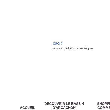
LÈGE CAP-FERRET
ARÈS
ANDERNOS LES
QUOI ?
DÉCOUVRIR LE BASSIN
SHOPPI
ACCUEIL
D'ARCACHON
COMM