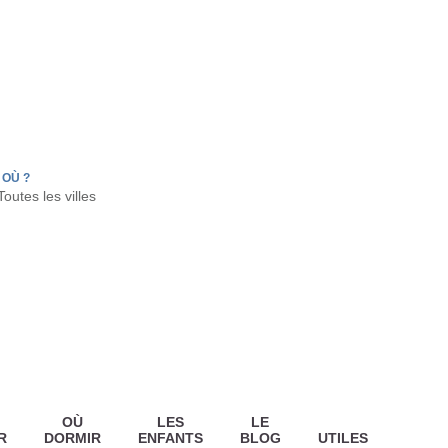
FR
HON
LA TESTE DE BUCH
GUJAN MESTRAS
OÙ ?
OÙ
LES
LE
R
DORMIR
ENFANTS
BLOG
UTILES