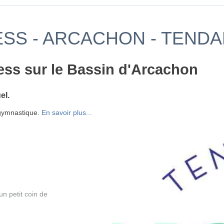
NESS - ARCACHON - TEND
tness sur le Bassin d'Arcachon
el.
a gymnastique.
En savoir plus...
n petit coin de