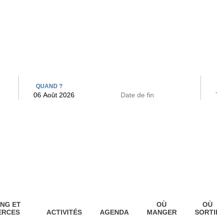
 BAINS
ARCAC
QUAND ?
NG ET
OÙ
OÙ
ERCES
ACTIVITÉS
AGENDA
MANGER
SORTI