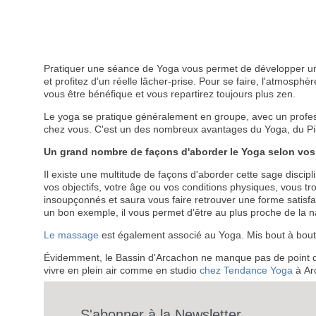
Pratiquer une séance de Yoga vous permet de développer un
et profitez d'un réelle lâcher-prise. Pour se faire, l'atmosph
vous être bénéfique et vous repartirez toujours plus zen.
Le yoga se pratique généralement en groupe, avec un profess
chez vous. C'est un des nombreux avantages du Yoga, du Pilate
Un grand nombre de façons d'aborder le Yoga selon vos
Il existe une multitude de façons d'aborder cette sage discipli
vos objectifs, votre âge ou vos conditions physiques, vous 
insoupçonnés et saura vous faire retrouver une forme satisf
un bon exemple, il vous permet d'être au plus proche de la n
Le massage
est également associé au Yoga. Mis bout à bout, 
Évidemment, le Bassin d'Arcachon ne manque pas de point de
vivre en plein air comme en studio
chez Tendance Yoga
à Ar
S'abonner à la Newsletter