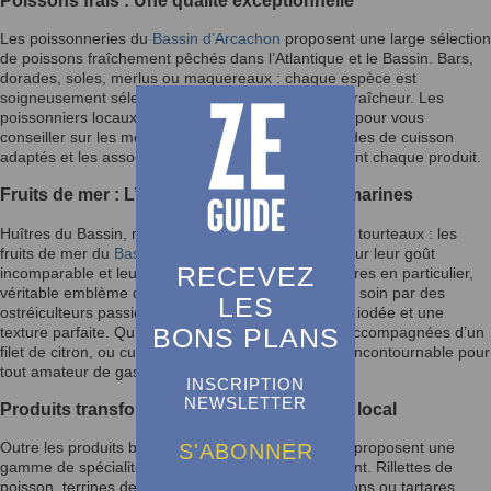
Les poissonneries du
Bassin d’Arcachon
proposent une large sélection
de poissons fraîchement pêchés dans l’Atlantique et le Bassin. Bars,
dorades, soles, merlus ou maquereaux : chaque espèce est
soigneusement sélectionnée pour sa qualité et sa fraîcheur. Les
poissonniers locaux, véritables passionnés, sont là pour vous
conseiller sur les meilleurs choix de saison, les modes de cuisson
adaptés et les associations culinaires qui sublimeront chaque produit.
Fruits de mer : L’authenticité des saveurs marines
Huîtres du Bassin, moules, palourdes, crevettes ou tourteaux : les
fruits de mer du
Bassin d’Arcachon
sont réputés pour leur goût
RECEVEZ
incomparable et leur qualité irréprochable. Les huîtres en particulier,
véritable emblème de la région, sont cultivées avec soin par des
LES
ostréiculteurs passionnés, garantissant une saveur iodée et une
BONS PLANS
texture parfaite. Qu’elles soient dégustées crues, accompagnées d’un
filet de citron, ou cuisinées en gratin, elles sont un incontournable pour
tout amateur de gastronomie marine.
INSCRIPTION
NEWSLETTER
Produits transformés : L’artisanat culinaire local
S'ABONNER
Outre les produits bruts, les commerces du Bassin proposent une
gamme de spécialités marines préparées localement. Rillettes de
poisson, terrines de fruits de mer, soupes de poissons ou tartares