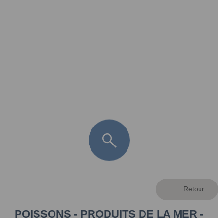
FR
LÈGE CAP-FERRET
ARÈS
ANDERNOS LES BAINS
ARCACHON
LA TESTE DE BUCH
GUJAN MESTRAS
POISSONS - PRODUITS DE LA MER -