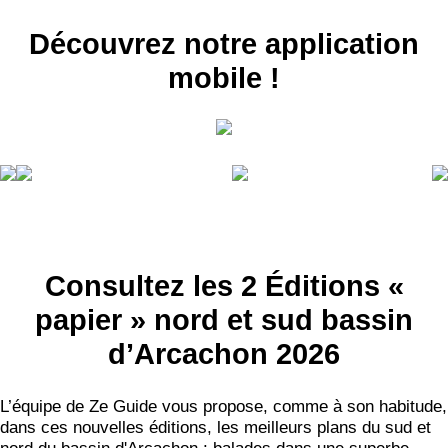
Découvrez notre application
mobile !
RECEVEZ
LES
BONS PLANS
Consultez les 2 Éditions «
INSCRIPTION
papier » nord et sud bassin
NEWSLETTER
d’Arcachon 2026
S'ABONNER
L’équipe de Ze Guide vous propose, comme à son habitude,
dans ces nouvelles éditions, les meilleurs plans du sud et