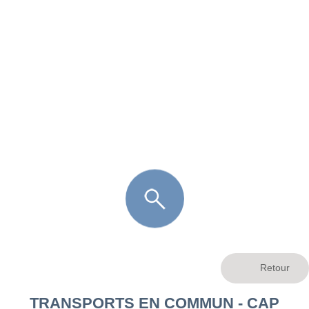
FR
LÈGE CAP-FERRET
ARÈS
ANDERNOS LES BAINS
ARCACHON
LA TESTE DE BUCH
GUJAN MESTRAS
TRANSPORTS EN COMMUN - CAP