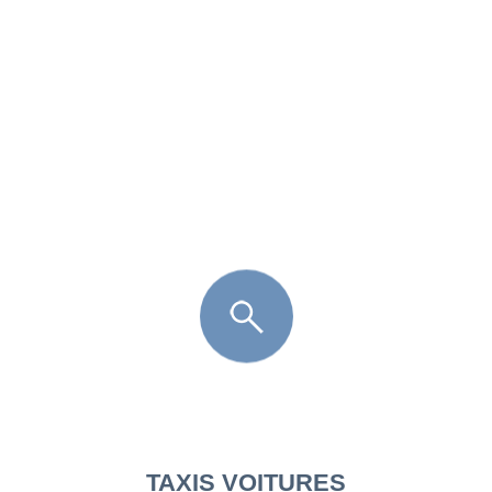
FR
LÈGE CAP-FERRET
ARÈS
ANDERNOS LES BAINS
ARCACHON
LA TESTE DE BUCH
GUJAN MESTRAS
TAXIS VOITURES