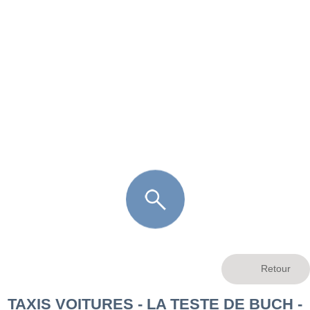
FR
LÈGE CAP-FERRET
ARÈS
ANDERNOS LES BAINS
ARCACHON
LA TESTE DE BUCH
GUJAN MESTRAS
TAXIS VOITURES - LA TESTE DE BUCH -