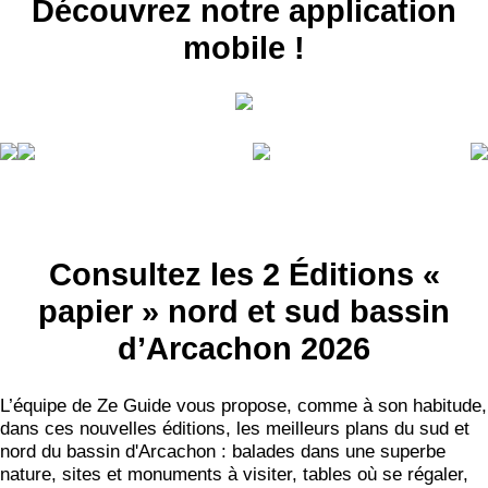
Découvrez notre application
mobile !
RECEVEZ
LES
BONS PLANS
Consultez les 2 Éditions «
papier » nord et sud bassin
INSCRIPTION
NEWSLETTER
d’Arcachon 2026
S'ABONNER
L’équipe de Ze Guide vous propose, comme à son habitude,
dans ces nouvelles éditions, les meilleurs plans du sud et
nord du bassin d'Arcachon : balades dans une superbe
nature, sites et monuments à visiter, tables où se régaler,