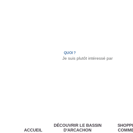
LÈGE CAP-FERRET
ARÈS
ANDERNOS LES
QUOI ?
DÉCOUVRIR LE BASSIN
SHOPPI
ACCUEIL
D'ARCACHON
COMM