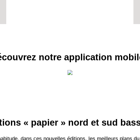
RECE
couvrez notre application mobil
LE
BONS P
INSCRIPTION 
S'ABON
tions « papier » nord et sud ba
itude, dans ces nouvelles éditions, les meilleurs plans du