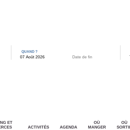
 BAINS
ARCAC
QUAND ?
NG ET
OÙ
OÙ
ERCES
ACTIVITÉS
AGENDA
MANGER
SORTI