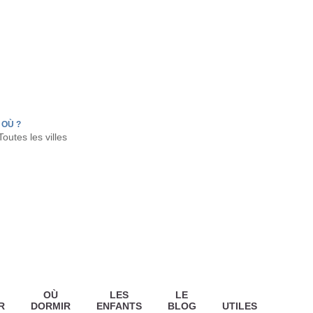
FR
HON
LA TESTE DE BUCH
GUJAN MESTRAS
OÙ ?
OÙ
LES
LE
R
DORMIR
ENFANTS
BLOG
UTILES