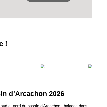
VEZ
e !
S
LANS
NEWSLETTER
NER
ssin d’Arcachon 2026
 sud et nord du bassin d'Arcachon : balades dans