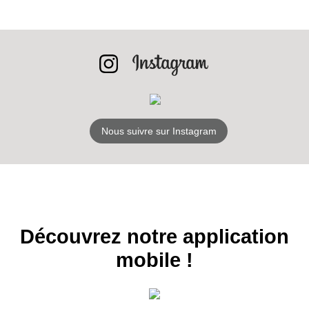
RECEVEZ
LES
BONS PLANS
Nous suivre sur Instagram
INSCRIPTION
NEWSLETTER
S'ABONNER
Découvrez notre application
mobile !