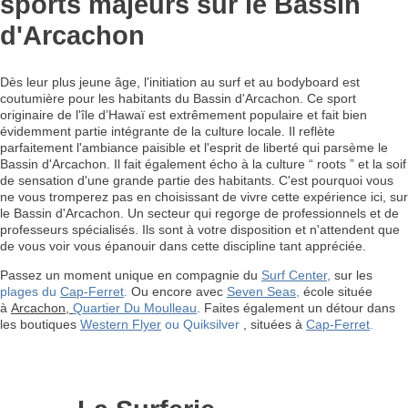
sports majeurs sur le Bassin
d'Arcachon
Dès leur plus jeune âge, l'initiation au surf et au bodyboard est
coutumière pour les habitants du Bassin d'Arcachon. Ce sport
originaire de l'île d’Hawaï est extrêmement populaire et fait bien
évidemment partie intégrante de la culture locale. Il reflète
parfaitement l'ambiance paisible et l'esprit de liberté qui parsème le
Bassin d'Arcachon. Il fait également écho à la culture “ roots ” et la soif
de sensation d'une grande partie des habitants. C'est pourquoi vous
ne vous tromperez pas en choisissant de vivre cette expérience ici, sur
le Bassin d'Arcachon. Un secteur qui regorge de professionnels et de
professeurs spécialisés. Ils sont à votre disposition et n'attendent que
de vous voir vous épanouir dans cette discipline tant appréciée.
Passez un moment unique en compagnie du
Surf Center
,
sur les
plages du
Cap-Ferret
.
Ou encore avec
Seven Seas
,
école située
à
Arcachon,
Quartier Du Moulleau
. Faites également un détour dans
les boutiques
Western Flyer
ou Quiksilver
, situées à
Cap-Ferret
.