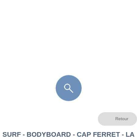
FR
LÈGE CAP-FERRET
ARÈS
ANDERNOS LES BAINS
ARCACHON
LA TESTE DE BUCH
GUJAN MESTRAS
SURF - BODYBOARD - CAP FERRET - LA