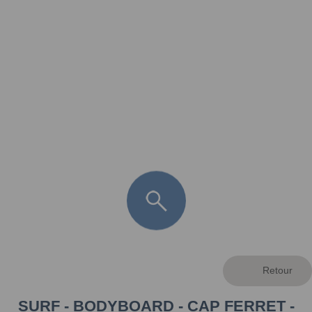
FR
LÈGE CAP-FERRET
ARÈS
ANDERNOS LES BAINS
ARCACHON
LA TESTE DE BUCH
GUJAN MESTRAS
SURF - BODYBOARD - CAP FERRET -