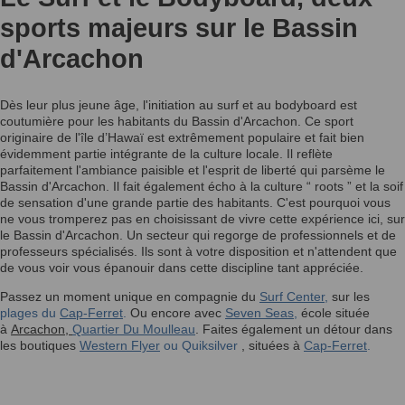
sports majeurs sur le Bassin
d'Arcachon
Dès leur plus jeune âge, l'initiation au surf et au bodyboard est
coutumière pour les habitants du Bassin d'Arcachon. Ce sport
originaire de l'île d’Hawaï est extrêmement populaire et fait bien
évidemment partie intégrante de la culture locale. Il reflète
parfaitement l'ambiance paisible et l'esprit de liberté qui parsème le
Bassin d'Arcachon. Il fait également écho à la culture “ roots ” et la soif
de sensation d'une grande partie des habitants. C'est pourquoi vous
ne vous tromperez pas en choisissant de vivre cette expérience ici, sur
le Bassin d'Arcachon. Un secteur qui regorge de professionnels et de
professeurs spécialisés. Ils sont à votre disposition et n'attendent que
de vous voir vous épanouir dans cette discipline tant appréciée.
Passez un moment unique en compagnie du
Surf Center
,
sur les
plages du
Cap-Ferret
.
Ou encore avec
Seven Seas
,
école située
à
Arcachon,
Quartier Du Moulleau
. Faites également un détour dans
les boutiques
Western Flyer
ou Quiksilver
, situées à
Cap-Ferret
.