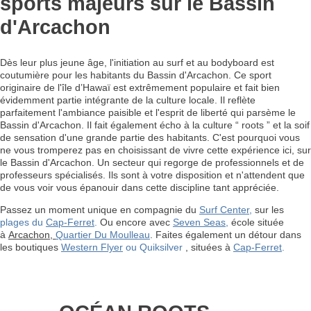
sports majeurs sur le Bassin
d'Arcachon
Dès leur plus jeune âge, l'initiation au surf et au bodyboard est
coutumière pour les habitants du Bassin d'Arcachon. Ce sport
originaire de l'île d’Hawaï est extrêmement populaire et fait bien
évidemment partie intégrante de la culture locale. Il reflète
parfaitement l'ambiance paisible et l'esprit de liberté qui parsème le
Bassin d'Arcachon. Il fait également écho à la culture “ roots ” et la soif
de sensation d'une grande partie des habitants. C'est pourquoi vous
ne vous tromperez pas en choisissant de vivre cette expérience ici, sur
le Bassin d'Arcachon. Un secteur qui regorge de professionnels et de
professeurs spécialisés. Ils sont à votre disposition et n'attendent que
de vous voir vous épanouir dans cette discipline tant appréciée.
Passez un moment unique en compagnie du
Surf Center
,
sur les
plages du
Cap-Ferret
.
Ou encore avec
Seven Seas
,
école située
à
Arcachon,
Quartier Du Moulleau
. Faites également un détour dans
les boutiques
Western Flyer
ou Quiksilver
, situées à
Cap-Ferret
.