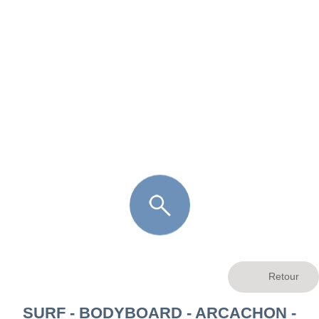
FR
LÈGE CAP-FERRET
ARÈS
ANDERNOS LES BAINS
ARCACHON
LA TESTE DE BUCH
GUJAN MESTRAS
SURF - BODYBOARD - ARCACHON -