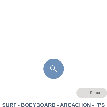
FR
LÈGE CAP-FERRET
ARÈS
ANDERNOS LES BAINS
ARCACHON
LA TESTE DE BUCH
GUJAN MESTRAS
SURF - BODYBOARD - ARCACHON - IT’S