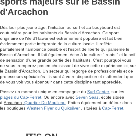
sports majeurs sur le Bassin
d'Arcachon
Dès leur plus jeune âge, l'initiation au surf et au bodyboard est
coutumière pour les habitants du Bassin d'Arcachon. Ce sport
originaire de l'île d’Hawaï est extrêmement populaire et fait bien
évidemment partie intégrante de la culture locale. Il reflète
parfaitement l'ambiance paisible et l'esprit de liberté qui parsème le
Bassin d'Arcachon. Il fait également écho à la culture “ roots ” et la soif
de sensation d'une grande partie des habitants. C'est pourquoi vous
ne vous tromperez pas en choisissant de vivre cette expérience ici, sur
le Bassin d'Arcachon. Un secteur qui regorge de professionnels et de
professeurs spécialisés. Ils sont à votre disposition et n'attendent que
de vous voir vous épanouir dans cette discipline tant appréciée.
Passez un moment unique en compagnie du
Surf Center
,
sur les
plages du
Cap-Ferret
.
Ou encore avec
Seven Seas
,
école située
à
Arcachon,
Quartier Du Moulleau
. Faites également un détour dans
les boutiques
Western Flyer
ou Quiksilver
, situées à
Cap-Ferret
.