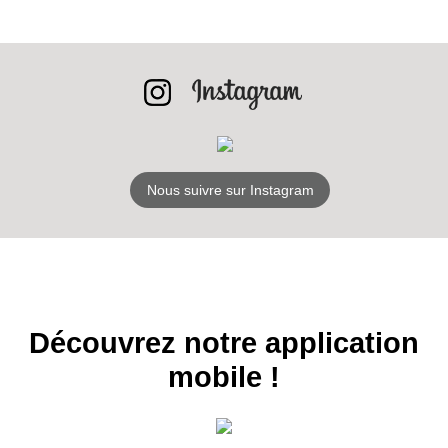
RECEVEZ
LES
BONS PLANS
Nous suivre sur Instagram
INSCRIPTION
NEWSLETTER
S'ABONNER
Découvrez notre application
mobile !