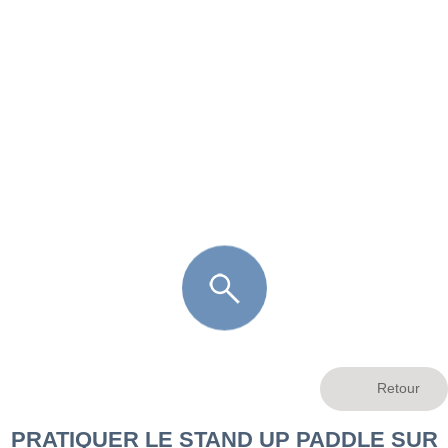
FR
LÈGE CAP-FERRET
ARÈS
ANDERNOS LES BAINS
ARCACHON
LA TESTE DE BUCH
GUJAN MESTRAS
PRATIQUER LE STAND UP PADDLE SUR