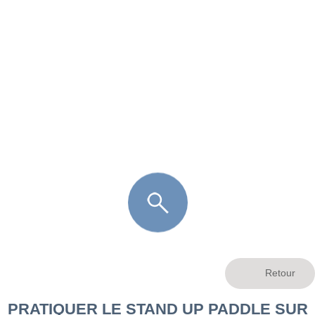
FR
LÈGE CAP-FERRET
ARÈS
ANDERNOS LES BAINS
ARCACHON
LA TESTE DE BUCH
GUJAN MESTRAS
PRATIQUER LE STAND UP PADDLE SUR