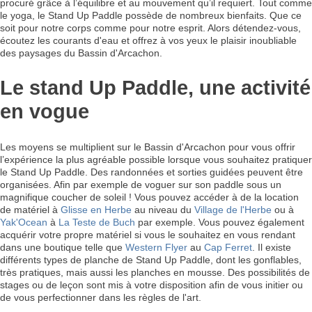
procuré grâce à l’équilibre et au mouvement qu’il requiert. Tout comme
le yoga, le Stand Up Paddle possède de nombreux bienfaits. Que ce
soit pour notre corps comme pour notre esprit. Alors détendez-vous,
écoutez les courants d'eau et offrez à vos yeux le plaisir inoubliable
des paysages du Bassin d'Arcachon.
Le stand Up Paddle, une activité
en vogue
Les moyens se multiplient sur le Bassin d'Arcachon pour vous offrir
l’expérience la plus agréable possible lorsque vous souhaitez pratiquer
le Stand Up Paddle. Des randonnées et sorties guidées peuvent être
organisées. Afin par exemple de voguer sur son paddle sous un
magnifique coucher de soleil ! Vous pouvez accéder à de la location
de matériel à
Glisse en Herbe
au niveau du
Village de l'Herbe
ou à
Yak'Ocean
à
La Teste de Buch
par exemple. Vous pouvez également
acquérir votre propre matériel si vous le souhaitez en vous rendant
dans une boutique telle que
Western Flyer
au
Cap Ferret
. Il existe
différents types de planche de Stand Up Paddle, dont les gonflables,
très pratiques, mais aussi les planches en mousse. Des possibilités de
stages ou de leçon sont mis à votre disposition afin de vous initier ou
de vous perfectionner dans les règles de l'art.