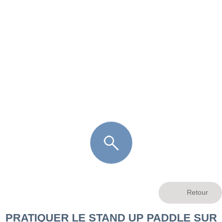
FR
LÈGE CAP-FERRET
ARÈS
ANDERNOS LES BAINS
ARCACHON
LA TESTE DE BUCH
GUJAN MESTRAS
PRATIQUER LE STAND UP PADDLE SUR