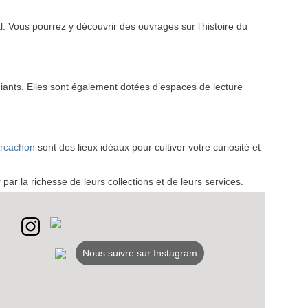
l. Vous pourrez y découvrir des ouvrages sur l’histoire du
VEZ
diants. Elles sont également dotées d’espaces de lecture
S
LANS
Arcachon
sont des lieux idéaux pour cultiver votre curiosité et
NEWSLETTER
 par la richesse de leurs collections et de leurs services.
NER
Nous suivre sur Instagram