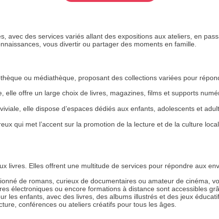
es, avec des services variés allant des expositions aux ateliers, en pas
nnaissances, vous divertir ou partager des moments en famille.
othèque ou médiathèque, proposant des collections variées pour répon
le, elle offre un large choix de livres, magazines, films et supports num
iviale, elle dispose d’espaces dédiés aux enfants, adolescents et adu
reux qui met l’accent sur la promotion de la lecture et de la culture lo
ux livres. Elles offrent une multitude de services pour répondre aux env
ionné de romans, curieux de documentaires ou amateur de cinéma, vou
ivres électroniques ou encore formations à distance sont accessibles 
les enfants, avec des livres, des albums illustrés et des jeux éducatif
ture, conférences ou ateliers créatifs pour tous les âges.