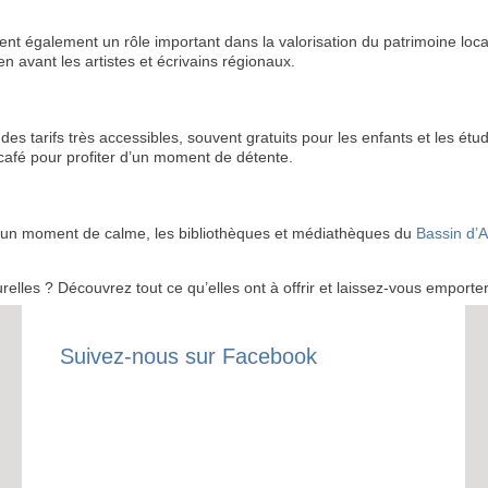
ent également un rôle important dans la valorisation du patrimoine loca
en avant les artistes et écrivains régionaux.
RECE
tarifs très accessibles, souvent gratuits pour les enfants et les étu
 café pour profiter d’un moment de détente.
LE
BONS P
ou un moment de calme, les bibliothèques et médiathèques du
Bassin d’
INSCRIPTION 
urelles ? Découvrez tout ce qu’elles ont à offrir et laissez-vous emporter
S'ABON
Suivez-nous sur Facebook