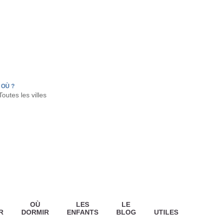
FR
HON
LA TESTE DE BUCH
GUJAN MESTRAS
OÙ ?
OÙ
LES
LE
R
DORMIR
ENFANTS
BLOG
UTILES