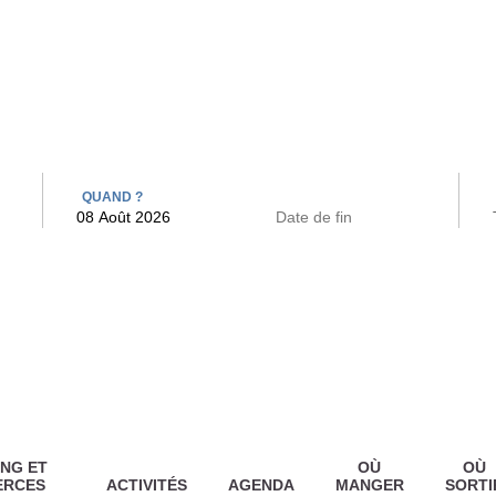
 BAINS
ARCAC
QUAND ?
NG ET
OÙ
OÙ
ERCES
ACTIVITÉS
AGENDA
MANGER
SORTI