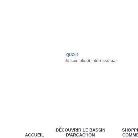
LÈGE CAP-FERRET
ARÈS
ANDERNOS LES
QUOI ?
DÉCOUVRIR LE BASSIN
SHOPPI
ACCUEIL
D'ARCACHON
COMM