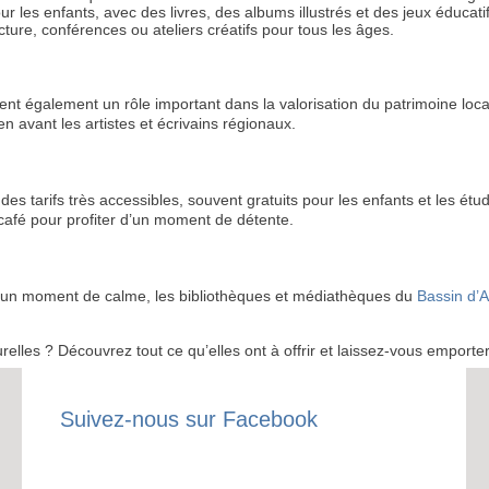
les enfants, avec des livres, des albums illustrés et des jeux éducatif
ture, conférences ou ateliers créatifs pour tous les âges.
ent également un rôle important dans la valorisation du patrimoine loca
en avant les artistes et écrivains régionaux.
RECE
tarifs très accessibles, souvent gratuits pour les enfants et les étu
LE
 café pour profiter d’un moment de détente.
BONS P
ou un moment de calme, les bibliothèques et médiathèques du
Bassin d’
INSCRIPTION 
S'ABON
urelles ? Découvrez tout ce qu’elles ont à offrir et laissez-vous emporter
Suivez-nous sur Facebook