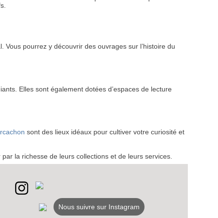
s.
l. Vous pourrez y découvrir des ouvrages sur l’histoire du
VEZ
diants. Elles sont également dotées d’espaces de lecture
S
LANS
Arcachon
sont des lieux idéaux pour cultiver votre curiosité et
NEWSLETTER
NER
 par la richesse de leurs collections et de leurs services.
Nous suivre sur Instagram