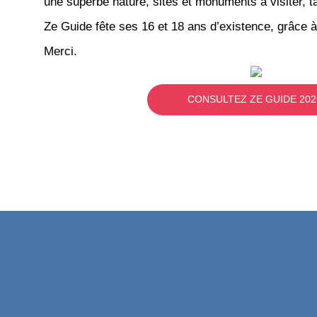
une superbe nature, sites et monuments à visiter, ta
Ze Guide fête ses 16 et 18 ans d’existence, grâce à
Merci.
CONSULTEZ ZE GUIDE 202