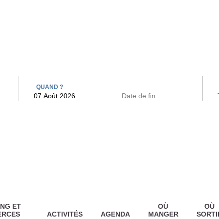
 BAINS
ARCAC
QUAND ?
NG ET
OÙ
OÙ
ERCES
ACTIVITÉS
AGENDA
MANGER
SORTI