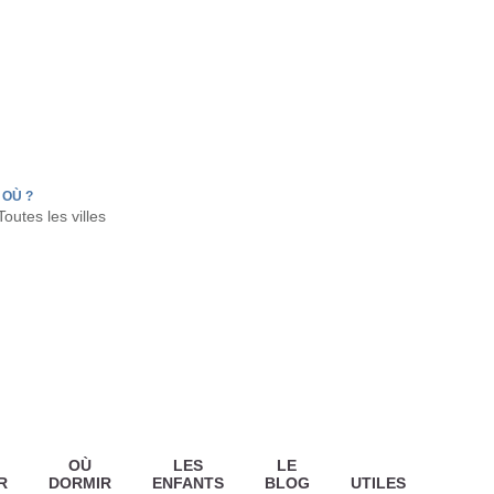
FR
HON
LA TESTE DE BUCH
GUJAN MESTRAS
OÙ ?
OÙ
LES
LE
R
DORMIR
ENFANTS
BLOG
UTILES