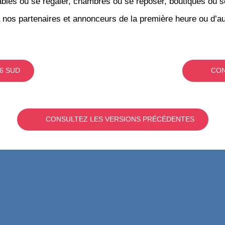
bles où se régaler, chambres où se reposer, boutiques où se f
 nos partenaires et annonceurs de la première heure ou d’au
6 SUD
CON
CONSULTEZ LES VERSIONS PRÉCÉDENTES