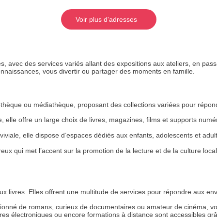
Voir plus d'adresses
es, avec des services variés allant des expositions aux ateliers, en pas
nnaissances, vous divertir ou partager des moments en famille.
othèque ou médiathèque, proposant des collections variées pour répon
le, elle offre un large choix de livres, magazines, films et supports num
iviale, elle dispose d’espaces dédiés aux enfants, adolescents et adu
reux qui met l’accent sur la promotion de la lecture et de la culture lo
ux livres. Elles offrent une multitude de services pour répondre aux env
ionné de romans, curieux de documentaires ou amateur de cinéma, vou
ivres électroniques ou encore formations à distance sont accessibles 