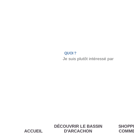
LÈGE CAP-FERRET
ARÈS
ANDERNOS LES
QUOI ?
DÉCOUVRIR LE BASSIN
SHOPPI
ACCUEIL
D'ARCACHON
COMM