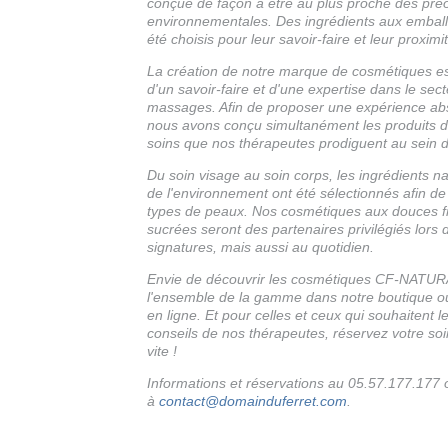
conçue de façon à être au plus proche des pré
environnementales. Des ingrédients aux emballa
été choisis pour leur savoir-faire et leur proximi
La création de notre marque de cosmétiques es
d'un savoir-faire et d'une expertise dans le sec
massages. Afin de proposer une expérience abs
nous avons conçu simultanément les produits d
soins que nos thérapeutes prodiguent au sein d
Du soin visage au soin corps, les ingrédients n
de l'environnement ont été sélectionnés afin de
types de peaux. Nos cosmétiques aux douces fr
sucrées seront des partenaires privilégiés lors 
signatures, mais aussi au quotidien.
Envie de découvrir les cosmétiques CF-NATU
l'ensemble de la gamme dans notre boutique ou
en ligne. Et pour celles et ceux qui souhaitent l
conseils de nos thérapeutes, réservez votre soi
vite !
Informations et réservations au 05.57.177.177 
à
contact@domainduferret.com
.