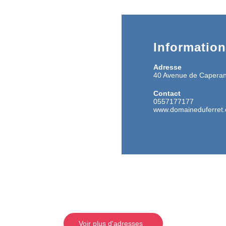
Informatio
Adresse
40 Avenue de Caper
Contact
0557177177
www.domaineduferret
Voir plus d'adresses