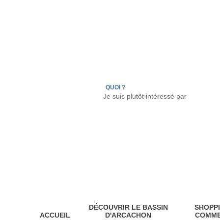
LÈGE CAP-FERRET
ARÈS
ANDERNOS LES
QUOI ?
DÉCOUVRIR LE BASSIN
SHOPPI
ACCUEIL
D'ARCACHON
COMM