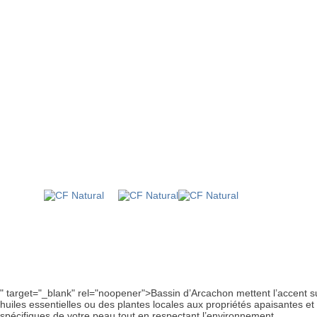
" target="_blank" rel="noopener">Bassin d’Arcachon mettent l’accent su
huiles essentielles ou des plantes locales aux propriétés apaisantes
spécifiques de votre peau tout en respectant l’environnement.