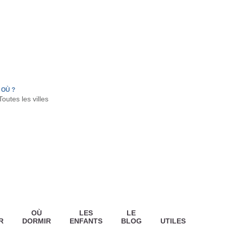
FR
HON
LA TESTE DE BUCH
GUJAN MESTRAS
OÙ ?
OÙ
LES
LE
R
DORMIR
ENFANTS
BLOG
UTILES