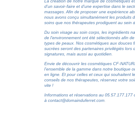
La création de notre marque de cosmétiques es
d'un savoir-faire et d'une expertise dans le sec
massages. Afin de proposer une expérience abs
nous avons conçu simultanément les produits d
soins que nos thérapeutes prodiguent au sein d
Du soin visage au soin corps, les ingrédients n
de l'environnement ont été sélectionnés afin de
types de peaux. Nos cosmétiques aux douces fr
sucrées seront des partenaires privilégiés lors 
signatures, mais aussi au quotidien.
Envie de découvrir les cosmétiques CF-NATU
l'ensemble de la gamme dans notre boutique ou
en ligne. Et pour celles et ceux qui souhaitent l
conseils de nos thérapeutes, réservez votre soi
vite !
Informations et réservations au 05.57.177.177 
à
contact@domainduferret.com
.