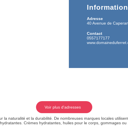
Informatio
Adresse
40 Avenue de Caper
Contact
0557177177
www.domaineduferret
Voir plus d'adresses
r la naturalité et la durabilité. De nombreuses marques locales utilise
 et hydratantes. Crèmes hydratantes, huiles pour le corps, gommages o