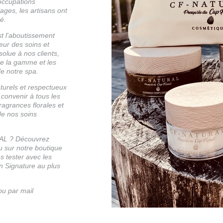
occupations
ges, les artisans ont
té.
t l'aboutissement
teur des soins et
olue à nos clients,
e la gamme et les
e notre spa.
aturels et respectueux
 convenir à tous les
agrances florales et
de nos soins
RAL ? Découvrez
 sur notre boutique
es tester avec les
n Signature au plus
ou par mail