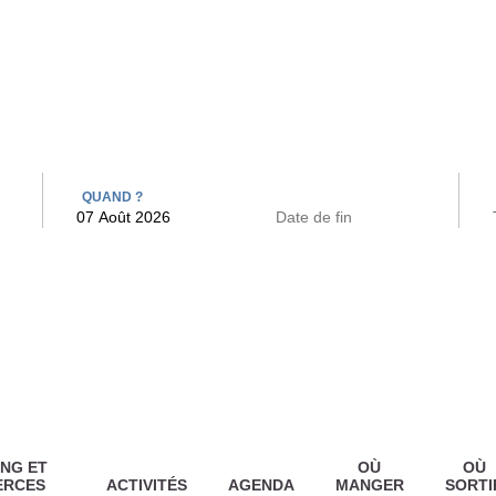
 BAINS
ARCAC
QUAND ?
NG ET
OÙ
OÙ
ERCES
ACTIVITÉS
AGENDA
MANGER
SORTI