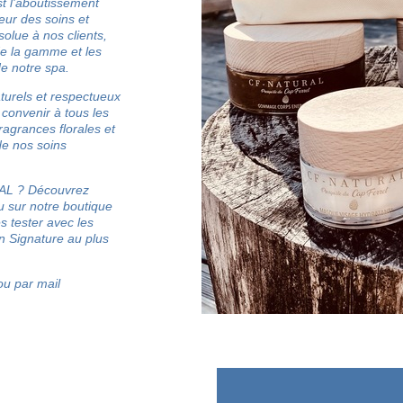
t l'aboutissement
LE
teur des soins et
olue à nos clients,
BONS P
e la gamme et les
e notre spa.
INSCRIPTION 
aturels et respectueux
 convenir à tous les
S'ABON
agrances florales et
de nos soins
RAL ? Découvrez
 sur notre boutique
es tester avec les
n Signature au plus
ou par mail