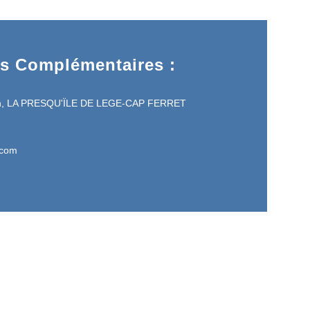
ns Complémentaires :
an, LA PRESQU'ÏLE DE LEGE-CAP FERRET
.com